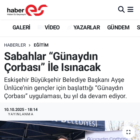
GALERİ
Eskişehir Nöbetçi Eczaneler
GALERİ
VİDEO
YAZARLAR
GÜNDEM
S
VİDEO
Eskişehir Hava Durumu
HABERLER
EĞİTİM
Sabahlar “Günaydın
YAZARLAR
Eskişehir Trafik Yoğunluk Haritası
Çorbası” İle Isınacak
GÜNDEM
Süper Lig Puan Durumu ve Fikstür
Eskişehir Büyükşehir Belediye Başkanı Ayşe
Ünlüce’nin gençler için başlattığı “Günaydın
SİYASET
Tüm Manşetler
Çorbası” uygulaması, bu yıl da devam ediyor.
TEKNOLOJİ
Son Dakika Haberleri
10.10.2025 - 18:14
YAYINLANMA
EKONOMİ
Haber Arşivi
SPOR