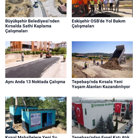
Büyükşehir Belediyesi’nden
Eskişehir OSB’de Yol Bakım
Kırsalda Sathi Kaplama
Çalışmaları
Çalışmaları
Aynı Anda 13 Noktada Çalışma
Tepebaşı'nda Kırsala Yeni
Yaşam Alanları Kazandırılıyor
Kırsal Mahallelere Yeni Su
Tepebaşı'ndan Evsel Katı Atık