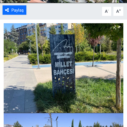
Paylaş
-
+
A
A