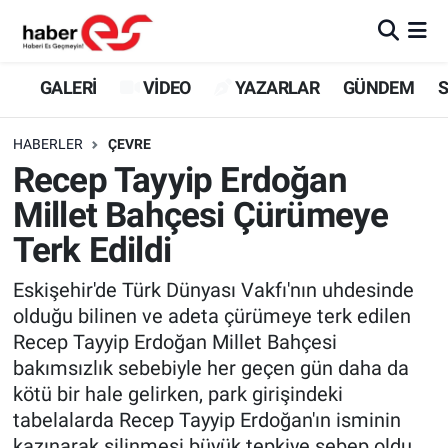
GALERİ
Eskişehir Nöbetçi Eczaneler
GALERİ
VİDEO
YAZARLAR
GÜNDEM
S
VİDEO
Eskişehir Hava Durumu
HABERLER
ÇEVRE
Recep Tayyip Erdoğan
YAZARLAR
Eskişehir Trafik Yoğunluk Haritası
Millet Bahçesi Çürümeye
GÜNDEM
Süper Lig Puan Durumu ve Fikstür
Terk Edildi
SİYASET
Tüm Manşetler
Eskişehir'de Türk Dünyası Vakfı'nın uhdesinde
olduğu bilinen ve adeta çürümeye terk edilen
TEKNOLOJİ
Son Dakika Haberleri
Recep Tayyip Erdoğan Millet Bahçesi
bakımsızlık sebebiyle her geçen gün daha da
EKONOMİ
Haber Arşivi
kötü bir hale gelirken, park girişindeki
tabelalarda Recep Tayyip Erdoğan'ın isminin
SPOR
kazınarak silinmesi büyük tepkiye sebep oldu.