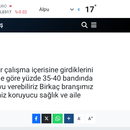
URO
°
5,0317
%-0.02
17
Alpu
TERLİN
4,2463
%0.07
RAM ALTIN
İŞ
510.40
%0.45
İST100
3.799
%70
ITCOIN
4.225,61
%-0.63
OLAR
7,7143
%0.16
alışma içerisine girdiklerini
ne göre yüzde 35-40 bandında
u verebiliriz Birkaç branşımız
iz koruyucu sağlık ve aile
-
+
A
A