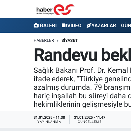
GALERİ
Eskişehir Nöbetçi Eczaneler
GALERİ
VİDEO
YAZARLAR
GÜ
VİDEO
Eskişehir Hava Durumu
HABERLER
SİYASET
Randevu bekl
YAZARLAR
Eskişehir Trafik Yoğunluk Haritası
GÜNDEM
Süper Lig Puan Durumu ve Fikstür
Sağlık Bakanı Prof. Dr. Kemal
ifade ederek, “Türkiye geneli
SİYASET
Tüm Manşetler
azalmış durumda. 79 branşımızd
hariç inşallah bu süreyi daha 
TEKNOLOJİ
Son Dakika Haberleri
hekimliklerinin gelişmesiyle b
EKONOMİ
Haber Arşivi
31.01.2025 - 11:38
31.01.2025 - 11:47
YAYINLANMA
GÜNCELLEME
SPOR