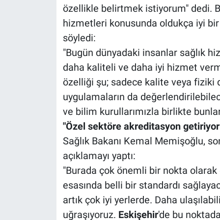
özellikle belirtmek istiyorum" dedi. 
hizmetleri konusunda oldukça iyi bir
söyledi:
"Bugün dünyadaki insanlar sağlık hizm
daha kaliteli ve daha iyi hizmet ver
özelliği şu; sadece kalite veya fizik
uygulamaların da değerlendirilebilec
ve bilim kurullarımızla birlikte bunl
"Özel sektöre akreditasyon getiriyor
Sağlık Bakanı Kemal Memişoğlu, son o
açıklamayı yaptı:
"Burada çok önemli bir nokta olarak 
esasında belli bir standardı sağlaya
artık çok iyi yerlerde. Daha ulaşılabil
uğraşıyoruz.
Eskişehir
'de bu noktada