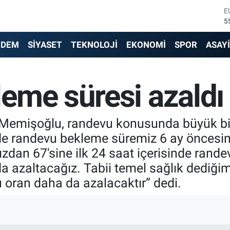
E
5
S
6
G
NDEM
SİYASET
TEKNOLOJİ
EKONOMİ
SPOR
ASAY
6
B
1
eme süresi azaldı
B
6
D
4
 Memişoğlu, randevu konusunda büyük bir ç
nde randevu bekleme süremiz 6 ay öncesi
an 67'sine ilk 24 saat içerisinde randev
da azaltacağız. Tabii temel sağlık dediğim
u oran daha da azalacaktır” dedi.