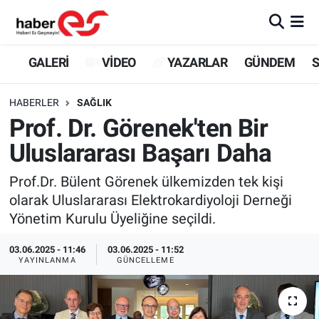
GALERİ
Eskişehir Nöbetçi Eczaneler
GALERİ
VİDEO
YAZARLAR
GÜNDEM
S
VİDEO
Eskişehir Hava Durumu
HABERLER
SAĞLIK
Prof. Dr. Görenek'ten Bir
YAZARLAR
Eskişehir Trafik Yoğunluk Haritası
Uluslararası Başarı Daha
GÜNDEM
Süper Lig Puan Durumu ve Fikstür
Prof.Dr. Bülent Görenek ülkemizden tek kişi
olarak Uluslararası Elektrokardiyoloji Derneği
SİYASET
Tüm Manşetler
Yönetim Kurulu Üyeliğine seçildi.
TEKNOLOJİ
Son Dakika Haberleri
03.06.2025 - 11:46
03.06.2025 - 11:52
YAYINLANMA
GÜNCELLEME
EKONOMİ
Haber Arşivi
SPOR