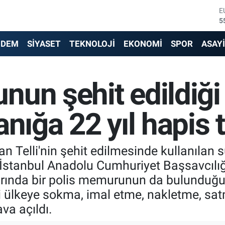
S
6
G
6
NDEM
SİYASET
TEKNOLOJİ
EKONOMİ
SPOR
ASAY
B
1
B
un şehit edildiği s
6
D
4
nığa 22 yıl hapis t
E
5
Telli'nin şehit edilmesinde kullanılan su
 İstanbul Anadolu Cumhuriyet Başsavcılığ
ında bir polis memurunun da bulunduğu 
ri ülkeye sokma, imal etme, nakletme, sa
va açıldı.