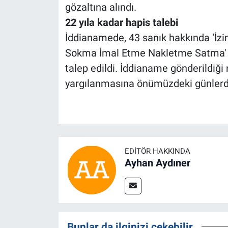
gözaltına alındı.
22 yıla kadar hapis talebi
İddianamede, 43 sanık hakkında ‘İzin
Sokma İmal Etme Nakletme Satma' s
talep edildi. İddianame gönderildiği
yargılanmasına önümüzdeki günlerd
EDITÖR HAKKINDA
Ayhan Aydıner
Bunlar da ilginizi çekebilir