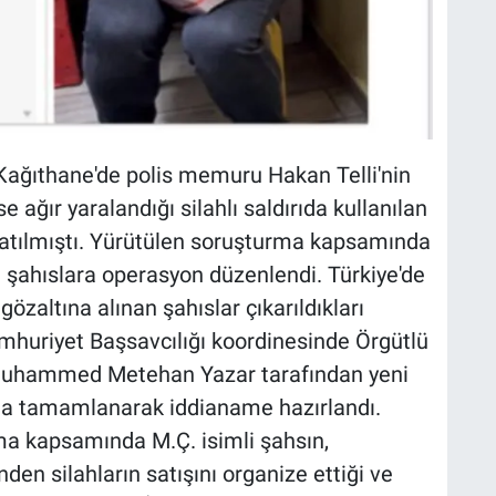
Kağıthane'de polis memuru Hakan Telli'nin
e ağır yaralandığı silahlı saldırıda kullanılan
aşlatılmıştı. Yürütülen soruşturma kapsamında
n şahıslara operasyon düzenlendi. Türkiye'de
özaltına alınan şahıslar çıkarıldıkları
huriyet Başsavcılığı koordinesinde Örgütlü
Muhammed Metehan Yazar tarafından yeni
rma tamamlanarak iddianame hazırlandı.
a kapsamında M.Ç. isimli şahsın,
den silahların satışını organize ettiği ve