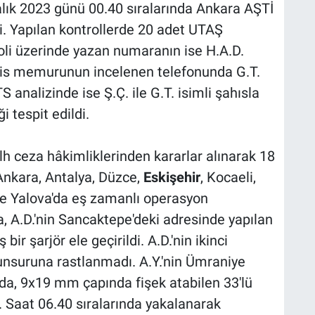
alık 2023 günü 00.40 sıralarında Ankara AŞTİ
ti. Yapılan kontrollerde 20 adet UTAŞ
oli üzerinde yazan numaranın ise H.A.D.
Polis memurunun incelenen telefonunda G.T.
TS analizinde ise Ş.Ç. ile G.T. isimli şahısla
i tespit edildi.
lh ceza hâkimliklerinden kararlar alınarak 18
Ankara, Antalya, Düzce,
Eskişehir
, Kocaeli,
e Yalova'da eş zamanlı operasyon
 A.D.'nin Sancaktepe'deki adresinde yapılan
ir şarjör ele geçirildi. A.D.'nin ikinci
unsuruna rastlanmadı. A.Y.'nin Ümraniye
da, 9x19 mm çapında fişek atabilen 33'lü
ldi. Saat 06.40 sıralarında yakalanarak