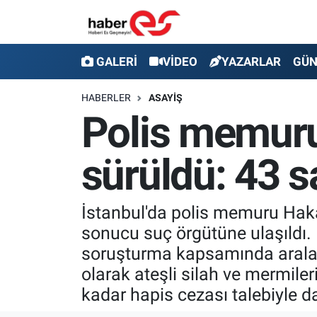
GALERİ
Eskişehir Nöbetçi Eczaneler
GALERİ
VİDEO
YAZARLAR
GÜ
VİDEO
Eskişehir Hava Durumu
HABERLER
ASAYİŞ
Polis memurun
YAZARLAR
Eskişehir Trafik Yoğunluk Haritası
sürüldü: 43 sa
GÜNDEM
Süper Lig Puan Durumu ve Fikstür
SİYASET
Tüm Manşetler
İstanbul'da polis memuru Hakan 
sonucu suç örgütüne ulaşıldı.
TEKNOLOJİ
Son Dakika Haberleri
soruşturma kapsamında aralar
EKONOMİ
Haber Arşivi
olarak ateşli silah ve mermile
kadar hapis cezası talebiyle da
SPOR