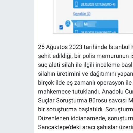
25 Ağustos 2023 tarihinde İstanbul 
şehit edildiği, bir polis memurunun is
suç aleti silah ile ilgili inceleme b
silahın üretimini ve dağıtımını yapa
birçok ilde eş zamanlı operasyon ile g
mahkemece tutuklandı. Anadolu Cum
Suçlar Soruşturma Bürosu savcısı 
bir soruşturma başlatıldı. Soruştu
Düzenlenen iddianamede, soruşturm
Sancaktepe'deki aracı şahıslar üzerin