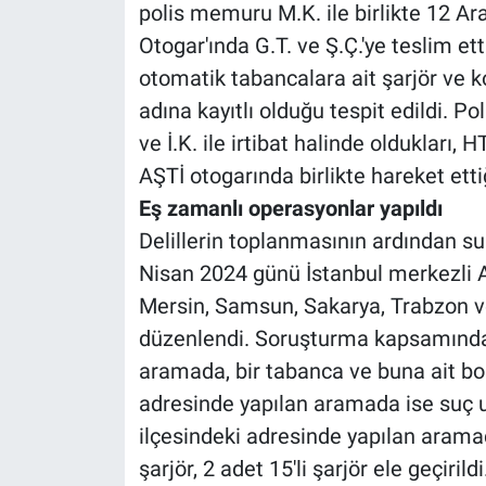
polis memuru M.K. ile birlikte 12 Ar
Otogar'ında G.T. ve Ş.Ç.'ye teslim et
otomatik tabancalara ait şarjör ve k
adına kayıtlı olduğu tespit edildi. 
ve İ.K. ile irtibat halinde oldukları, H
AŞTİ otogarında birlikte hareket ettiğ
Eş zamanlı operasyonlar yapıldı
Delillerin toplanmasının ardından su
Nisan 2024 günü İstanbul merkezli 
Mersin, Samsun, Sakarya, Trabzon v
düzenlendi. Soruşturma kapsamında,
aramada, bir tabanca ve buna ait boş b
adresinde yapılan aramada ise suç 
ilçesindeki adresinde yapılan arama
şarjör, 2 adet 15'li şarjör ele geçiri