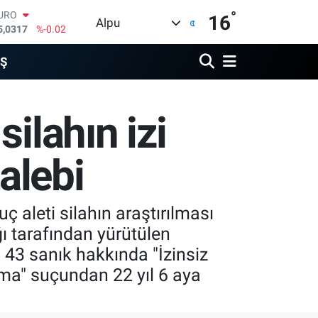
°
TERLİN
16
Alpu
4,2463
%0.07
RAM ALTIN
510.40
%0.45
İŞ
İST100
3.799
%70
ITCOIN
ilahın izi
4.225,61
%-0.63
OLAR
7,7143
%0.16
alebi
URO
5,0317
%-0.02
ç aleti silahın araştırılması
ı tarafından yürütülen
43 sanık hakkında "İzinsiz
tma" suçundan 22 yıl 6 aya