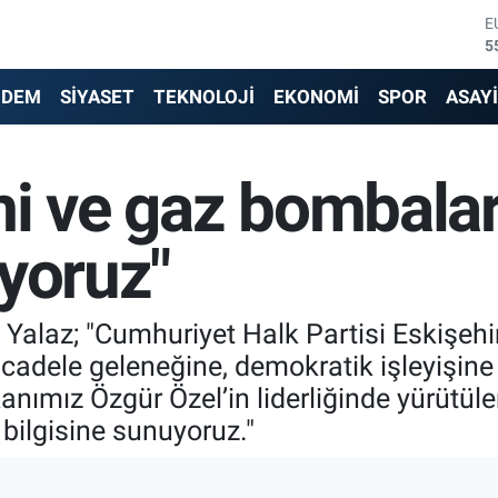
S
6
G
6
NDEM
SİYASET
TEKNOLOJİ
EKONOMİ
SPOR
ASAY
B
1
B
i ve gaz bombalar
6
D
4
ıyoruz"
E
5
Yalaz; "Cumhuriyet Halk Partisi Eskişehir
cadele geleneğine, demokratik işleyişine 
anımız Özgür Özel’in liderliğinde yürütül
bilgisine sunuyoruz."