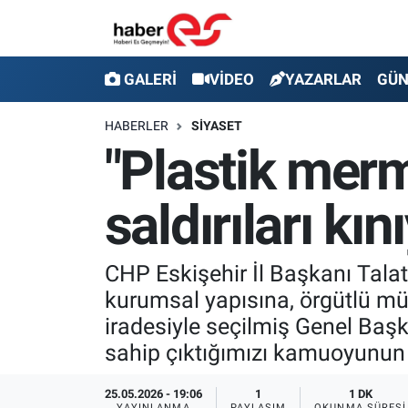
GALERİ
Eskişehir Nöbetçi Eczaneler
GALERİ
VİDEO
YAZARLAR
GÜ
VİDEO
Eskişehir Hava Durumu
HABERLER
SİYASET
"Plastik merm
YAZARLAR
Eskişehir Trafik Yoğunluk Haritası
saldırıları kın
GÜNDEM
Süper Lig Puan Durumu ve Fikstür
SİYASET
Tüm Manşetler
CHP Eskişehir İl Başkanı Talat 
kurumsal yapısına, örgütlü mü
TEKNOLOJİ
Son Dakika Haberleri
iradesiyle seçilmiş Genel Başk
EKONOMİ
Haber Arşivi
sahip çıktığımızı kamuoyunun 
SPOR
25.05.2026 - 19:06
1
1 DK
YAYINLANMA
PAYLAŞIM
OKUNMA SÜRESI