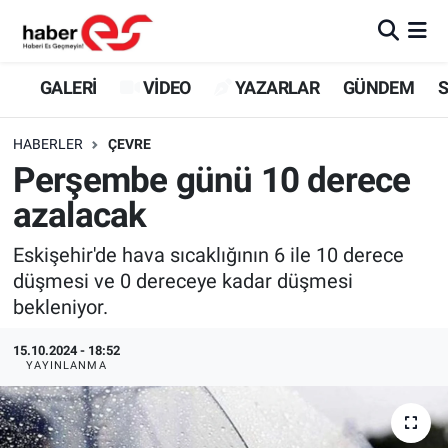
GALERİ
Eskişehir Nöbetçi Eczaneler
GALERİ
VİDEO
YAZARLAR
GÜNDEM
S
VİDEO
Eskişehir Hava Durumu
HABERLER
ÇEVRE
Perşembe günü 10 derece
YAZARLAR
Eskişehir Trafik Yoğunluk Haritası
azalacak
GÜNDEM
Süper Lig Puan Durumu ve Fikstür
Eskişehir'de hava sıcaklığının 6 ile 10 derece
düşmesi ve 0 dereceye kadar düşmesi
SİYASET
Tüm Manşetler
bekleniyor.
TEKNOLOJİ
Son Dakika Haberleri
15.10.2024 - 18:52
YAYINLANMA
EKONOMİ
Haber Arşivi
SPOR