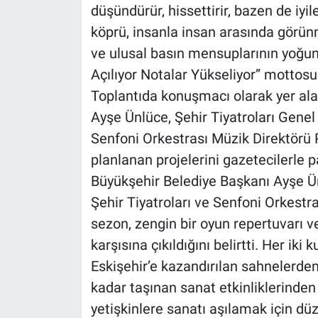
düşündürür, hissettirir, bazen de iyil
köprü, insanla insan arasında görünm
ve ulusal basın mensuplarının yoğun 
Açılıyor Notalar Yükseliyor” mottosu i
Toplantıda konuşmacı olarak yer ala
Ayşe Ünlüce, Şehir Tiyatroları Gene
Senfoni Orkestrası Müzik Direktörü 
planlanan projelerini gazetecilerle p
Büyükşehir Belediye Başkanı Ayşe Ün
Şehir Tiyatroları ve Senfoni Orkestr
sezon, zengin bir oyun repertuvarı v
karşısına çıkıldığını belirtti. Her iki
Eskişehir’e kazandırılan sahnelerden
kadar taşınan sanat etkinliklerinden
yetişkinlere sanatı aşılamak için düze