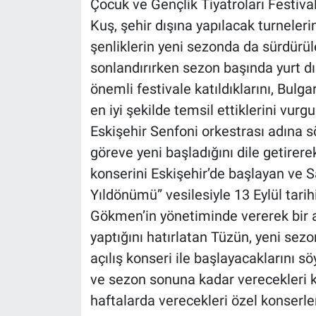
Çocuk ve Gençlik Tiyatroları Festival
Kuş, şehir dışına yapılacak turneleri
şenliklerin yeni sezonda da sürdürül
sonlandırırken sezon başında yurt dış
önemli festivale katıldıklarını, Bulga
en iyi şekilde temsil ettiklerini vurgu
Eskişehir Senfoni orkestrası adına s
göreve yeni başladığını dile getirerek
konserini Eskişehir’de başlayan ve 
Yıldönümü” vesilesiyle 13 Eylül tari
Gökmen’in yönetiminde vererek bir 
yaptığını hatırlatan Tüzün, yeni se
açılış konseri ile başlayacaklarını s
ve sezon sonuna kadar verecekleri k
haftalarda verecekleri özel konserl