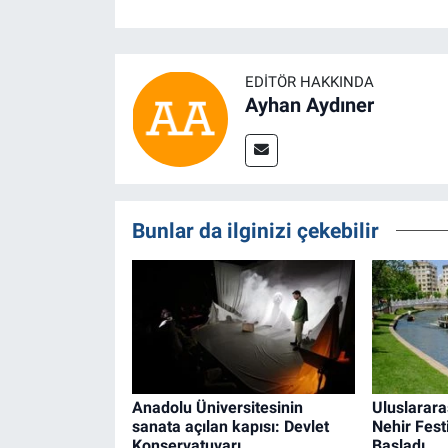
EDITÖR HAKKINDA
Ayhan Aydıner
Bunlar da ilginizi çekebilir
Anadolu Üniversitesinin
Uluslarara
sanata açılan kapısı: Devlet
Nehir Fest
Konservatuvarı
Başladı