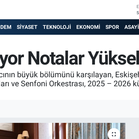
6
6
NDEM
SİYASET
TEKNOLOJİ
EKONOMİ
SPOR
ASAY
1
ıyor Notalar Yüksel
6
4
yacının büyük bölümünü karşılayan, Eskişe
5
ları ve Senfoni Orkestrası, 2025 – 2026 