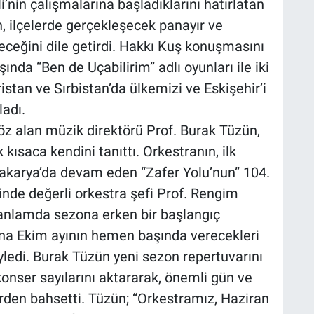
i’nin çalışmalarına başladıklarını hatırlatan
n, ilçelerde gerçekleşecek panayır ve
eceğini dile getirdi. Hakkı Kuş konuşmasını
ında “Ben de Uçabilirim” adlı oyunları ile iki
ristan ve Sırbistan’da ülkemizi ve Eskişehir’i
ladı.
öz alan müzik direktörü Prof. Burak Tüzün,
 kısaca kendini tanıttı. Orkestranın, ilk
Sakarya’da devam eden “Zafer Yolu’nun” 104.
hinde değerli orkestra şefi Prof. Rengim
anlamda sezona erken bir başlangıç
zona Ekim ayının hemen başında verecekleri
öyledi. Burak Tüzün yeni sezon repertuvarını
onser sayılarını aktararak, önemli gün ve
erden bahsetti. Tüzün; “Orkestramız, Haziran