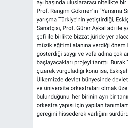
ayı başında uluslararası nitelikte bi
Prof. Rengim Gökmen’in “Yarışma Sa
yarışma Türkiye’nin yetiştirdiği, Esk
Sanatçısı, Prof. Gürer Aykal adı ile 
şefi ile birlikte bizzat jüride yer a
müzik eğitimi alanına verdiği önem h
gösterdiği saygı ve vefa adına çok anl
başlayacakları projeyi tanıttı. Bura
çizerek vurguladığı konu ise, Eskişehi
Ülkemizde devlet bünyesinde devlet s
ve üniversite orkestraları olmak üzer
bulunduğunu, her birinin ayrı bir t
orkestra yapısı için yapılan tanıml
gereğini hissederek varlığını sürdür