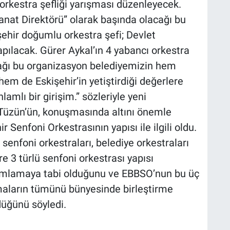
r orkestra şefliği yarışması düzenleyecek.
nat Direktörü” olarak başında olacağı bu
işehir doğumlu orkestra şefi; Devlet
yapılacak. Gürer Aykal’ın 4 yabancı orkestra
lacağı bu organizasyon belediyemizin hem
em de Eskişehir’in yetiştirdiği değerlere
amlı bir girişim.” sözleriyle yeni
k Tüzün’ün, konuşmasında altını önemle
r Senfoni Orkestrasının yapısı ile ilgili oldu.
enfoni orkestraları, belediye orkestraları
e 3 türlü senfoni orkestrası yapısı
anımlamaya tabi olduğunu ve EBBSO’nun bu üç
amaların tümünü bünyesinde birleştirme
düğünü söyledi.