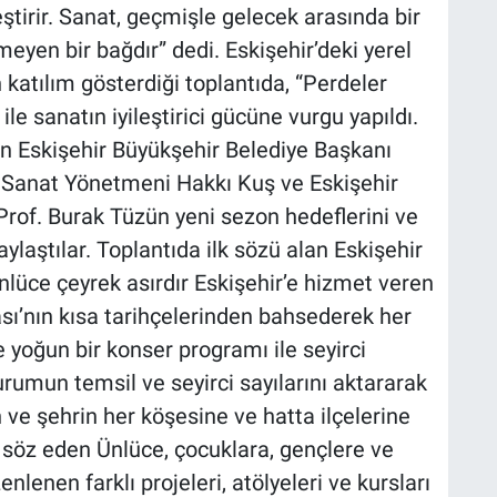
eştirir. Sanat, geçmişle gelecek arasında bir
eyen bir bağdır” dedi. Eskişehir’deki yerel
katılım gösterdiği toplantıda, “Perdeler
le sanatın iyileştirici gücüne vurgu yapıldı.
n Eskişehir Büyükşehir Belediye Başkanı
l Sanat Yönetmeni Hakkı Kuş ve Eskişehir
Prof. Burak Tüzün yeni sezon hedeflerini ve
aylaştılar. Toplantıda ilk sözü alan Eskişehir
lüce çeyrek asırdır Eskişehir’e hizmet veren
ası’nın kısa tarihçelerinden bahsederek her
e yoğun bir konser programı ile seyirci
 kurumun temsil ve seyirci sayılarını aktararak
 ve şehrin her köşesine ve hatta ilçelerine
 söz eden Ünlüce, çocuklara, gençlere ve
nlenen farklı projeleri, atölyeleri ve kursları