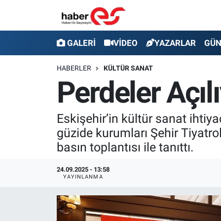
GALERİ
Eskişehir Nöbetçi Eczaneler
GALERİ
VİDEO
YAZARLAR
GÜ
VİDEO
Eskişehir Hava Durumu
HABERLER
KÜLTÜR SANAT
Perdeler Açıl
YAZARLAR
Eskişehir Trafik Yoğunluk Haritası
GÜNDEM
Süper Lig Puan Durumu ve Fikstür
Eskişehir’in kültür sanat ihti
güzide kurumları Şehir Tiyatro
SİYASET
Tüm Manşetler
basın toplantısı ile tanıttı.
TEKNOLOJİ
Son Dakika Haberleri
24.09.2025 - 13:58
YAYINLANMA
EKONOMİ
Haber Arşivi
SPOR