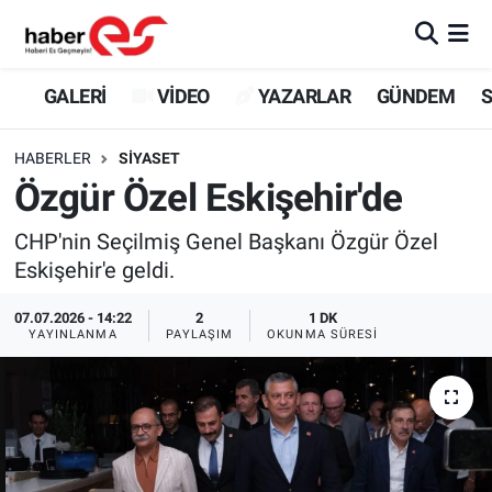
GALERİ
Eskişehir Nöbetçi Eczaneler
GALERİ
VİDEO
YAZARLAR
GÜNDEM
S
VİDEO
Eskişehir Hava Durumu
HABERLER
SİYASET
Özgür Özel Eskişehir'de
YAZARLAR
Eskişehir Trafik Yoğunluk Haritası
CHP'nin Seçilmiş Genel Başkanı Özgür Özel
GÜNDEM
Süper Lig Puan Durumu ve Fikstür
Eskişehir'e geldi.
SİYASET
Tüm Manşetler
07.07.2026 - 14:22
2
1 DK
YAYINLANMA
PAYLAŞIM
OKUNMA SÜRESI
TEKNOLOJİ
Son Dakika Haberleri
EKONOMİ
Haber Arşivi
SPOR