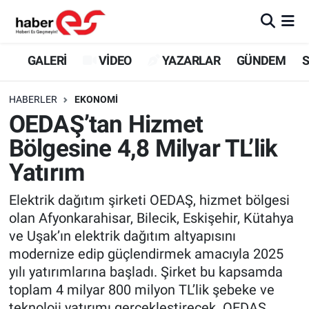
GALERİ
Eskişehir Nöbetçi Eczaneler
GALERİ
VİDEO
YAZARLAR
GÜNDEM
S
VİDEO
Eskişehir Hava Durumu
HABERLER
EKONOMİ
OEDAŞ’tan Hizmet
YAZARLAR
Eskişehir Trafik Yoğunluk Haritası
Bölgesine 4,8 Milyar TL’lik
GÜNDEM
Süper Lig Puan Durumu ve Fikstür
Yatırım
SİYASET
Tüm Manşetler
Elektrik dağıtım şirketi OEDAŞ, hizmet bölgesi
olan Afyonkarahisar, Bilecik, Eskişehir, Kütahya
TEKNOLOJİ
Son Dakika Haberleri
ve Uşak’ın elektrik dağıtım altyapısını
modernize edip güçlendirmek amacıyla 2025
EKONOMİ
Haber Arşivi
yılı yatırımlarına başladı. Şirket bu kapsamda
toplam 4 milyar 800 milyon TL’lik şebeke ve
SPOR
teknoloji yatırımı gerçekleştirecek. OEDAŞ