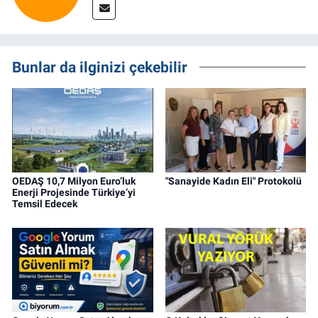
Bunlar da ilginizi çekebilir
OEDAŞ 10,7 Milyon Euro’luk
"Sanayide Kadın Eli" Protokolü
Enerji Projesinde Türkiye’yi
Temsil Edecek