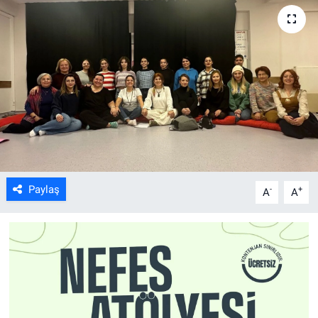
ASAYİŞ
Paylaş
-
+
A
A