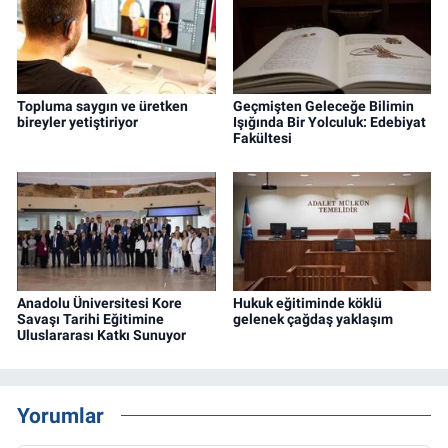
Topluma saygın ve üretken
Geçmişten Geleceğe Bilimin
bireyler yetiştiriyor
Işığında Bir Yolculuk: Edebiyat
Fakültesi
Anadolu Üniversitesi Kore
Hukuk eğitiminde köklü
Savaşı Tarihi Eğitimine
gelenek çağdaş yaklaşım
Uluslararası Katkı Sunuyor
Yorumlar