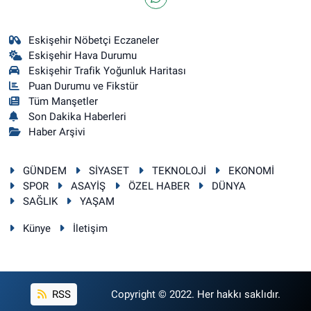
Eskişehir Nöbetçi Eczaneler
Eskişehir Hava Durumu
Eskişehir Trafik Yoğunluk Haritası
Puan Durumu ve Fikstür
Tüm Manşetler
Son Dakika Haberleri
Haber Arşivi
GÜNDEM
SİYASET
TEKNOLOJİ
EKONOMİ
SPOR
ASAYİŞ
ÖZEL HABER
DÜNYA
SAĞLIK
YAŞAM
Künye
İletişim
RSS
Copyright © 2022. Her hakkı saklıdır.