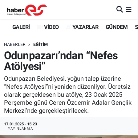
GALERİ
Eskişehir Nöbetçi Eczaneler
GALERİ
VİDEO
YAZARLAR
GÜNDEM
S
VİDEO
Eskişehir Hava Durumu
HABERLER
EĞİTİM
Odunpazarı’ndan “Nefes
YAZARLAR
Eskişehir Trafik Yoğunluk Haritası
Atölyesi”
GÜNDEM
Süper Lig Puan Durumu ve Fikstür
Odunpazarı Belediyesi, yoğun talep üzerine
“Nefes Atölyesi”ni yeniden düzenliyor. Ücretsiz
SİYASET
Tüm Manşetler
olarak gerçekleşen bu atölye, 23 Ocak 2025
Perşembe günü Ceren Özdemir Adalar Gençlik
TEKNOLOJİ
Son Dakika Haberleri
Merkezi’nde gerçekleştirilecek.
EKONOMİ
Haber Arşivi
17.01.2025 - 15:23
YAYINLANMA
SPOR