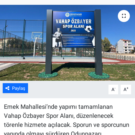
ASAYİŞ
Paylaş
-
+
A
A
Emek Mahallesi’nde yapımı tamamlanan
Vahap Özbayer Spor Alanı, düzenlenecek
törenle hizmete açılacak. Sporun ve sporcunun
yanında olmayı sürdüren Odunpazarı