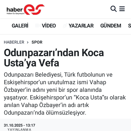
GALERİ
Eskişehir Nöbetçi Eczaneler
GALERİ
VİDEO
YAZARLAR
GÜNDEM
S
VİDEO
Eskişehir Hava Durumu
HABERLER
SPOR
Odunpazarı’ndan Koca
YAZARLAR
Eskişehir Trafik Yoğunluk Haritası
Usta’ya Vefa
GÜNDEM
Süper Lig Puan Durumu ve Fikstür
Odunpazarı Belediyesi, Türk futbolunun ve
Eskişehirspor’un unutulmaz ismi Vahap
SİYASET
Tüm Manşetler
Özbayer’in adını yeni bir spor alanında
yaşatıyor. Eskişehirspor’un “Koca Usta”sı olarak
TEKNOLOJİ
Son Dakika Haberleri
anılan Vahap Özbayer’in adı artık
EKONOMİ
Haber Arşivi
Odunpazarı’nda ölümsüzleşiyor.
31.10.2025 - 13:17
SPOR
YAYINLANMA