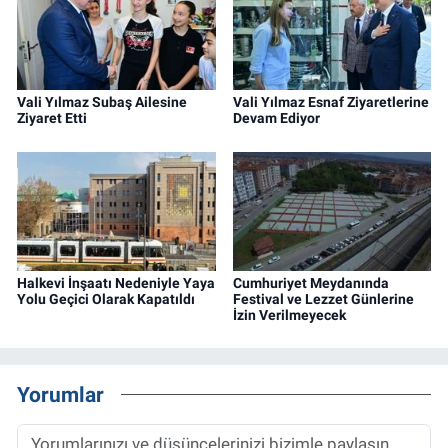
Vali Yılmaz Subaş Ailesine
Vali Yılmaz Esnaf Ziyaretlerine
Ziyaret Etti
Devam Ediyor
Halkevi İnşaatı Nedeniyle Yaya
Cumhuriyet Meydanında
Yolu Geçici Olarak Kapatıldı
Festival ve Lezzet Günlerine
İzin Verilmeyecek
Yorumlar