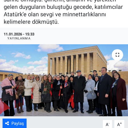
gelen duyguların buluştuğu gecede, katılımcılar
ASAYİŞ
Atatürk’e olan sevgi ve minnettarlıklarını
kelimelere dökmüştü.
11.01.2026 - 15:33
YAYINLANMA
Paylaş
-
+
A
A