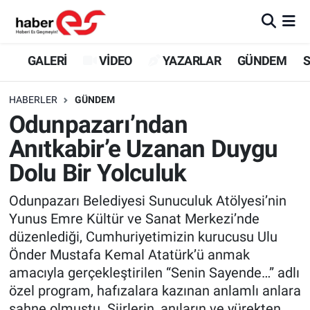
GALERİ
Eskişehir Nöbetçi Eczaneler
GALERİ
VİDEO
YAZARLAR
GÜNDEM
S
VİDEO
Eskişehir Hava Durumu
HABERLER
GÜNDEM
Odunpazarı’ndan
YAZARLAR
Eskişehir Trafik Yoğunluk Haritası
Anıtkabir’e Uzanan Duygu
GÜNDEM
Süper Lig Puan Durumu ve Fikstür
Dolu Bir Yolculuk
SİYASET
Tüm Manşetler
Odunpazarı Belediyesi Sunuculuk Atölyesi’nin
Yunus Emre Kültür ve Sanat Merkezi’nde
TEKNOLOJİ
Son Dakika Haberleri
düzenlediği, Cumhuriyetimizin kurucusu Ulu
Önder Mustafa Kemal Atatürk’ü anmak
EKONOMİ
Haber Arşivi
amacıyla gerçekleştirilen “Senin Sayende…” adlı
özel program, hafızalara kazınan anlamlı anlara
SPOR
sahne olmuştu. Şiirlerin, anıların ve yürekten