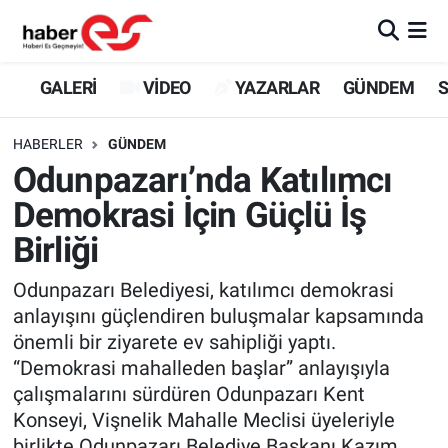
GALERİ
Eskişehir Nöbetçi Eczaneler
GALERİ
VİDEO
YAZARLAR
GÜNDEM
S
VİDEO
Eskişehir Hava Durumu
HABERLER
GÜNDEM
Odunpazarı’nda Katılımcı
YAZARLAR
Eskişehir Trafik Yoğunluk Haritası
Demokrasi İçin Güçlü İş
GÜNDEM
Süper Lig Puan Durumu ve Fikstür
Birliği
SİYASET
Tüm Manşetler
Odunpazarı Belediyesi, katılımcı demokrasi
anlayışını güçlendiren buluşmalar kapsamında
TEKNOLOJİ
Son Dakika Haberleri
önemli bir ziyarete ev sahipliği yaptı.
“Demokrasi mahalleden başlar” anlayışıyla
EKONOMİ
Haber Arşivi
çalışmalarını sürdüren Odunpazarı Kent
Konseyi, Vişnelik Mahalle Meclisi üyeleriyle
SPOR
birlikte Odunpazarı Belediye Başkanı Kazım