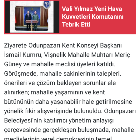
Vali Yılmaz Yeni Hava
Kuvvetleri Komutanını
Tebrik Etti
Ziyarete Odunpazarı Kent Konseyi Başkanı
İsmail Kumru, Vişnelik Mahalle Muhtarı Meriç
Güney ve mahalle meclisi üyeleri katıldı.
Görüşmede, mahalle sakinlerinin talepleri,
önerileri ve çözüm bekleyen sorunlar ele
alınırken; mahalle yaşamının ve kent
bütününün daha yaşanabilir hale getirilmesine
yönelik fikir alışverişinde bulunuldu. Odunpazarı
Belediyesi’nin katılımcı yönetim anlayışı
çerçevesinde gerçekleşen buluşmada, mahalle
meclislerinin yerel demokrasinin temel