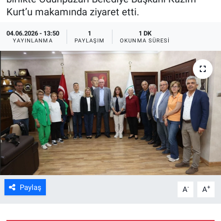
Kurt’u makamında ziyaret etti.
ASAYİŞ
04.06.2026 - 13:50
1
1 DK
YAYINLANMA
PAYLAŞIM
OKUNMA SÜRESI
Paylaş
-
+
A
A