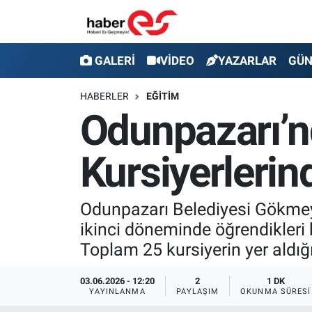
GALERİ
Eskişehir Nöbetçi Eczaneler
GALERİ
VİDEO
YAZARLAR
GÜ
VİDEO
Eskişehir Hava Durumu
HABERLER
EĞİTİM
Odunpazarı’n
YAZARLAR
Eskişehir Trafik Yoğunluk Haritası
Kursiyerlerin
GÜNDEM
Süper Lig Puan Durumu ve Fikstür
SİYASET
Tüm Manşetler
Odunpazarı Belediyesi Gökmeyd
ikinci döneminde öğrendikleri be
TEKNOLOJİ
Son Dakika Haberleri
Toplam 25 kursiyerin yer aldığı
EKONOMİ
Haber Arşivi
03.06.2026 - 12:20
2
1 DK
YAYINLANMA
PAYLAŞIM
OKUNMA SÜRESI
SPOR