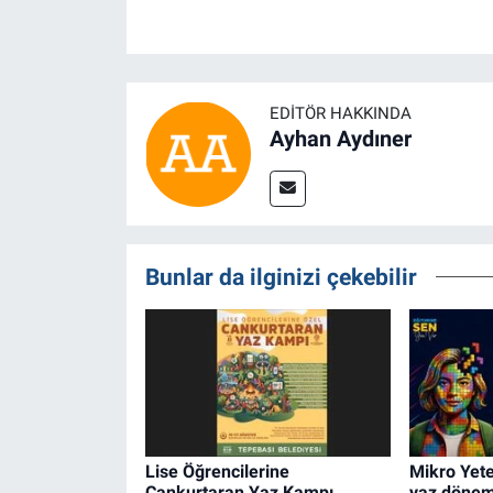
EDITÖR HAKKINDA
Ayhan Aydıner
Bunlar da ilginizi çekebilir
Lise Öğrencilerine
Mikro Yete
Cankurtaran Yaz Kampı
yaz dönem