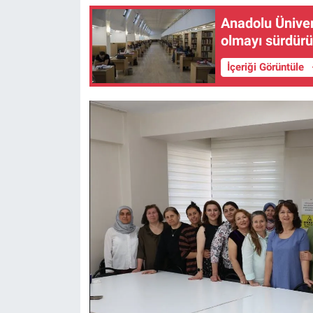
Anadolu Üniver
olmayı sürdürü
İçeriği Görüntüle