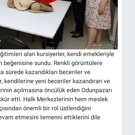
itimleri alan kursiyerler, kendi emekleriyle
arın beğenisine sundu. Renkli görüntülere
sa sürede kazandıkları beceriler ve
ler, kendilerine yeni beceriler kazandıran ve
rinin açılmasına öncülük eden Odunpazarı
kkür etti. Halk Merkezlerinin hem meslek
ından önemli bir rol üstlendiğini
devam etmesini temenni ettiklerini dile