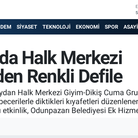
5
6
NDEM
SİYASET
TEKNOLOJİ
EKONOMİ
SPOR
ASAY
6
1
da Halk Merkezi
6
4
den Renkli Defile
an Halk Merkezi Giyim-Dikiş Cuma Grubu 
cerilerle diktikleri kıyafetleri düzenlenen 
 etkinlik, Odunpazarı Belediyesi Ek Hizmet