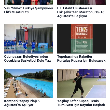
Vali Yılmaz Türkiye Şampiyonu
ETİ Lifalif Uluslararası
Elif'i Misafir Etti
Eskişehir Yarı Maratonu 15-16
Ağustos'ta Başlıyor
Odunpazarı Belediyesi’nden
Tepebaşı’nda Raketler
Çocuklara Basketbol Dolu Yaz
Kurtuluş Kupası İçin Buluşacak
Kentpark Yapay Plajı 6
Yeşilay Zafer Kupası Tenis
Ağustos’ta Açılıyor
Turnuvası İçin Kayıtlar Başladı