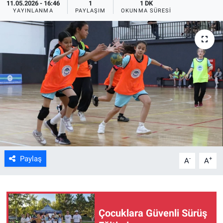
11.05.2026 - 16:46
1
1 DK
YAYINLANMA
PAYLAŞIM
OKUNMA SÜRESI
ASAYİŞ
Paylaş
-
+
A
A
Çocuklara Güvenli Sürüş