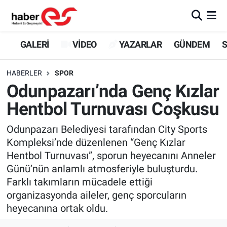
GALERİ
Eskişehir Nöbetçi Eczaneler
GALERİ
VİDEO
YAZARLAR
GÜNDEM
S
VİDEO
Eskişehir Hava Durumu
HABERLER
SPOR
Odunpazarı’nda Genç Kızlar
YAZARLAR
Eskişehir Trafik Yoğunluk Haritası
Hentbol Turnuvası Coşkusu
GÜNDEM
Süper Lig Puan Durumu ve Fikstür
Odunpazarı Belediyesi tarafından City Sports
Kompleksi’nde düzenlenen “Genç Kızlar
SİYASET
Tüm Manşetler
Hentbol Turnuvası”, sporun heyecanını Anneler
Günü’nün anlamlı atmosferiyle buluşturdu.
TEKNOLOJİ
Son Dakika Haberleri
Farklı takımların mücadele ettiği
EKONOMİ
Haber Arşivi
organizasyonda aileler, genç sporcuların
heyecanına ortak oldu.
SPOR