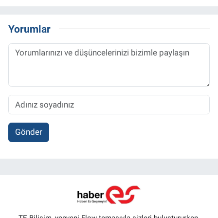
Yorumlar
Gönder
TE Bilişim, yepyeni Flow temasıyla sizleri buluştururken,