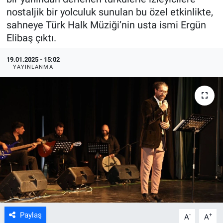
nostaljik bir yolculuk sunulan bu özel etkinlikte,
ASAYİŞ
sahneye Türk Halk Müziği’nin usta ismi Ergün
Elibaş çıktı.
19.01.2025 - 15:02
YAYINLANMA
Paylaş
-
+
A
A