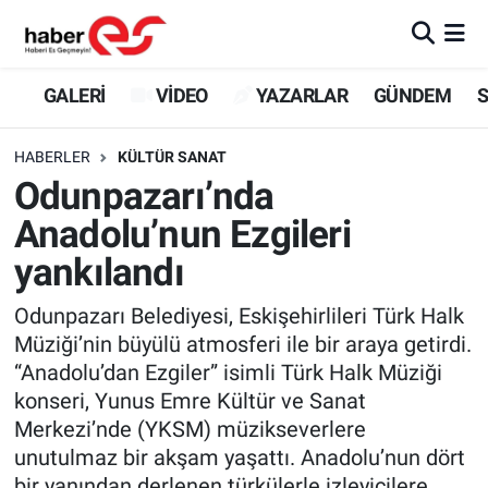
GALERİ
Eskişehir Nöbetçi Eczaneler
GALERİ
VİDEO
YAZARLAR
GÜNDEM
S
VİDEO
Eskişehir Hava Durumu
HABERLER
KÜLTÜR SANAT
Odunpazarı’nda
YAZARLAR
Eskişehir Trafik Yoğunluk Haritası
Anadolu’nun Ezgileri
GÜNDEM
Süper Lig Puan Durumu ve Fikstür
yankılandı
SİYASET
Tüm Manşetler
Odunpazarı Belediyesi, Eskişehirlileri Türk Halk
Müziği’nin büyülü atmosferi ile bir araya getirdi.
TEKNOLOJİ
Son Dakika Haberleri
“Anadolu’dan Ezgiler” isimli Türk Halk Müziği
konseri, Yunus Emre Kültür ve Sanat
EKONOMİ
Haber Arşivi
Merkezi’nde (YKSM) müzikseverlere
unutulmaz bir akşam yaşattı. Anadolu’nun dört
SPOR
bir yanından derlenen türkülerle izleyicilere