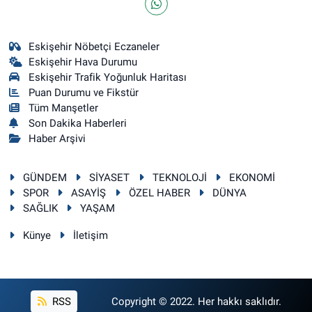
Eskişehir Nöbetçi Eczaneler
Eskişehir Hava Durumu
Eskişehir Trafik Yoğunluk Haritası
Puan Durumu ve Fikstür
Tüm Manşetler
Son Dakika Haberleri
Haber Arşivi
GÜNDEM
SİYASET
TEKNOLOJİ
EKONOMİ
SPOR
ASAYİŞ
ÖZEL HABER
DÜNYA
SAĞLIK
YAŞAM
Künye
İletişim
RSS
Copyright © 2022. Her hakkı saklıdır.