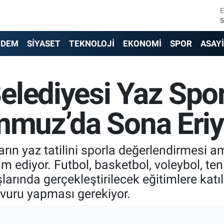
5
6
NDEM
SİYASET
TEKNOLOJİ
EKONOMİ
SPOR
ASAY
6
1
lediyesi Yaz Spor
6
4
emmuz’da Sona Eriy
rın yaz tatilini sporla değerlendirmesi a
m ediyor. Futbol, basketbol, voleybol, teni
arında gerçekleştirilecek eğitimlere kat
uru yapması gerekiyor.