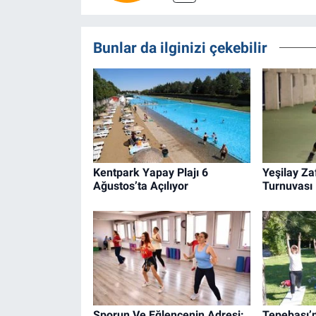
Bunlar da ilginizi çekebilir
Kentpark Yapay Plajı 6
Yeşilay Za
Ağustos’ta Açılıyor
Turnuvası 
Sporun Ve Eğlencenin Adresi:
Tepebaşı’