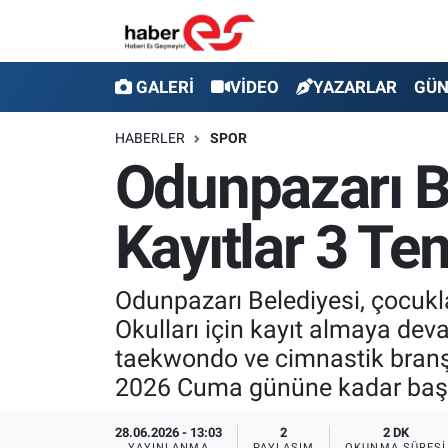
GALERİ
Eskişehir Nöbetçi Eczaneler
GALERİ
VİDEO
YAZARLAR
GÜ
VİDEO
Eskişehir Hava Durumu
HABERLER
SPOR
Odunpazarı Be
YAZARLAR
Eskişehir Trafik Yoğunluk Haritası
Kayıtlar 3 T
GÜNDEM
Süper Lig Puan Durumu ve Fikstür
SİYASET
Tüm Manşetler
Odunpazarı Belediyesi, çocukla
Okulları için kayıt almaya deva
TEKNOLOJİ
Son Dakika Haberleri
taekwondo ve cimnastik branşl
EKONOMİ
Haber Arşivi
2026 Cuma gününe kadar başv
SPOR
28.06.2026 - 13:03
2
2 DK
YAYINLANMA
PAYLAŞIM
OKUNMA SÜRESI