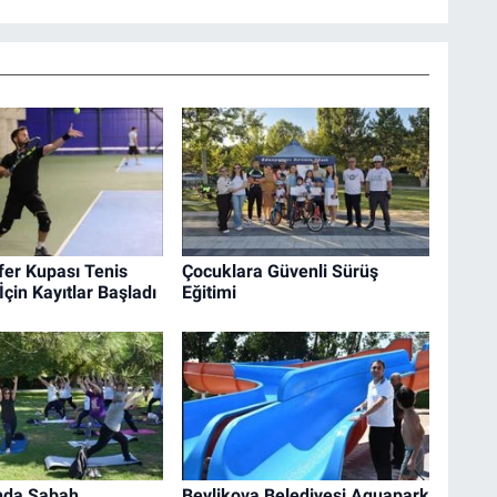
fer Kupası Tenis
Çocuklara Güvenli Sürüş
İçin Kayıtlar Başladı
Eğitimi
nda Sabah
Beylikova Belediyesi Aquapark