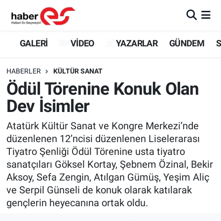
GALERİ
Eskişehir Nöbetçi Eczaneler
GALERİ
VİDEO
YAZARLAR
GÜNDEM
S
VİDEO
Eskişehir Hava Durumu
HABERLER
KÜLTÜR SANAT
Ödül Törenine Konuk Olan
YAZARLAR
Eskişehir Trafik Yoğunluk Haritası
Dev İsimler
GÜNDEM
Süper Lig Puan Durumu ve Fikstür
Atatürk Kültür Sanat ve Kongre Merkezi’nde
düzenlenen 12’ncisi düzenlenen Liselerarası
SİYASET
Tüm Manşetler
Tiyatro Şenliği Ödül Törenine usta tiyatro
sanatçıları Göksel Kortay, Şebnem Özinal, Bekir
TEKNOLOJİ
Son Dakika Haberleri
Aksoy, Sefa Zengin, Atılgan Gümüş, Yeşim Aliç
EKONOMİ
Haber Arşivi
ve Serpil Günseli de konuk olarak katılarak
gençlerin heyecanına ortak oldu.
SPOR