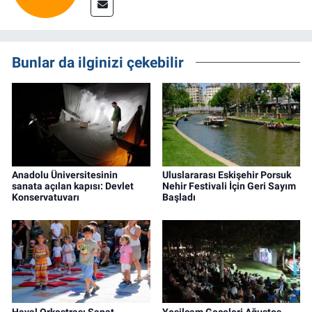
Bunlar da ilginizi çekebilir
Anadolu Üniversitesinin
Uluslararası Eskişehir Porsuk
sanata açılan kapısı: Devlet
Nehir Festivali İçin Geri Sayım
Konservatuvarı
Başladı
Hayal Orkestrası Sanat
Yeşilçam Geceleri Ağustos