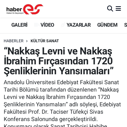
GALERİ
Eskişehir Nöbetçi Eczaneler
GALERİ
VİDEO
YAZARLAR
GÜNDEM
S
VİDEO
Eskişehir Hava Durumu
HABERLER
KÜLTÜR SANAT
“Nakkaş Levni ve Nakkaş
YAZARLAR
Eskişehir Trafik Yoğunluk Haritası
İbrahim Fırçasından 1720
GÜNDEM
Süper Lig Puan Durumu ve Fikstür
Şenliklerinin Yansımaları”
SİYASET
Tüm Manşetler
Anadolu Üniversitesi Edebiyat Fakültesi Sanat
Tarihi Bölümü tarafından düzenlenen “Nakkaş
TEKNOLOJİ
Son Dakika Haberleri
Levni ve Nakkaş İbrahim Fırçasından 1720
Şenliklerinin Yansımaları” adlı söyleşi, Edebiyat
EKONOMİ
Haber Arşivi
Fakültesi Prof. Dr. Taciser Tüfekçi Sivas
Konferans Salonunda gerçekleştirildi.
SPOR
Konuşmacı olarak Sanat Tarihçisi Habibe