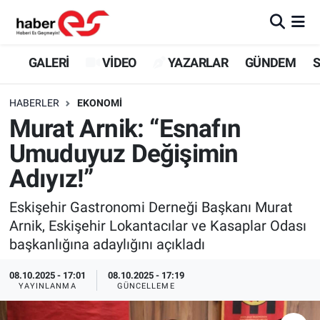
GALERİ
Eskişehir Nöbetçi Eczaneler
GALERİ
VİDEO
YAZARLAR
GÜNDEM
S
VİDEO
Eskişehir Hava Durumu
HABERLER
EKONOMİ
Murat Arnik: “Esnafın
YAZARLAR
Eskişehir Trafik Yoğunluk Haritası
Umuduyuz Değişimin
GÜNDEM
Süper Lig Puan Durumu ve Fikstür
Adıyız!”
SİYASET
Tüm Manşetler
Eskişehir Gastronomi Derneği Başkanı Murat
Arnik, Eskişehir Lokantacılar ve Kasaplar Odası
TEKNOLOJİ
Son Dakika Haberleri
başkanlığına adaylığını açıkladı
EKONOMİ
Haber Arşivi
08.10.2025 - 17:01
08.10.2025 - 17:19
YAYINLANMA
GÜNCELLEME
SPOR