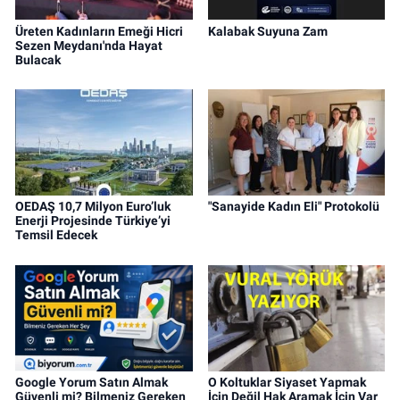
Üreten Kadınların Emeği Hicri
Kalabak Suyuna Zam
Sezen Meydanı'nda Hayat
Bulacak
OEDAŞ 10,7 Milyon Euro’luk
"Sanayide Kadın Eli" Protokolü
Enerji Projesinde Türkiye’yi
Temsil Edecek
Google Yorum Satın Almak
O Koltuklar Siyaset Yapmak
Güvenli mi? Bilmeniz Gereken
İçin Değil Hak Aramak İçin Var