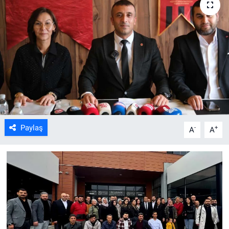
ASAYİŞ
Paylaş
-
+
A
A