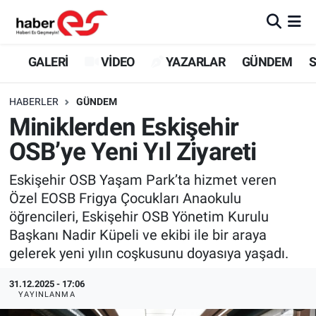
GALERİ
Eskişehir Nöbetçi Eczaneler
GALERİ
VİDEO
YAZARLAR
GÜNDEM
S
VİDEO
Eskişehir Hava Durumu
HABERLER
GÜNDEM
Miniklerden Eskişehir
YAZARLAR
Eskişehir Trafik Yoğunluk Haritası
OSB’ye Yeni Yıl Ziyareti
GÜNDEM
Süper Lig Puan Durumu ve Fikstür
Eskişehir OSB Yaşam Park’ta hizmet veren
Özel EOSB Frigya Çocukları Anaokulu
SİYASET
Tüm Manşetler
öğrencileri, Eskişehir OSB Yönetim Kurulu
Başkanı Nadir Küpeli ve ekibi ile bir araya
TEKNOLOJİ
Son Dakika Haberleri
gelerek yeni yılın coşkusunu doyasıya yaşadı.
EKONOMİ
Haber Arşivi
31.12.2025 - 17:06
YAYINLANMA
SPOR