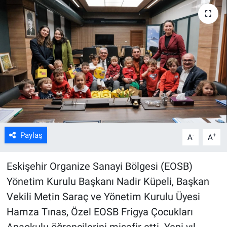
ASAYİŞ
Paylaş
-
+
A
A
Eskişehir Organize Sanayi Bölgesi (EOSB)
Yönetim Kurulu Başkanı Nadir Küpeli, Başkan
Vekili Metin Saraç ve Yönetim Kurulu Üyesi
Hamza Tınas, Özel EOSB Frigya Çocukları
Anaokulu öğrencilerini misafir etti. Yeni yıl