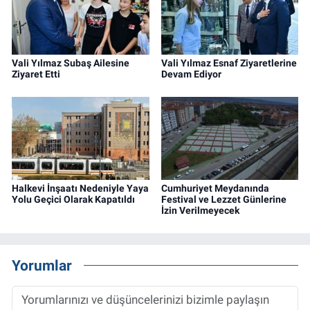
Vali Yılmaz Subaş Ailesine
Vali Yılmaz Esnaf Ziyaretlerine
Ziyaret Etti
Devam Ediyor
Halkevi İnşaatı Nedeniyle Yaya
Cumhuriyet Meydanında
Yolu Geçici Olarak Kapatıldı
Festival ve Lezzet Günlerine
İzin Verilmeyecek
Yorumlar