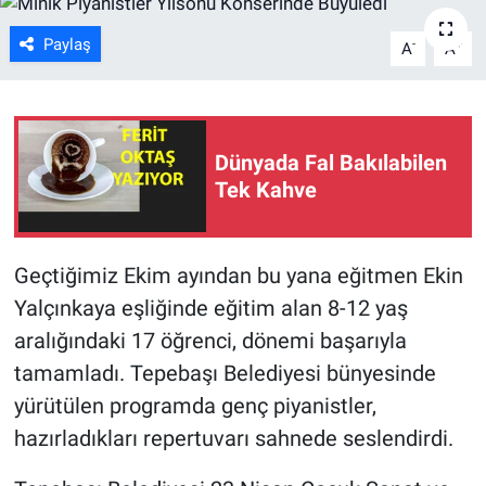
ASAYİŞ
Paylaş
-
+
A
A
Dünyada Fal Bakılabilen
Tek Kahve
Geçtiğimiz Ekim ayından bu yana eğitmen Ekin
Yalçınkaya eşliğinde eğitim alan 8-12 yaş
aralığındaki 17 öğrenci, dönemi başarıyla
tamamladı. Tepebaşı Belediyesi bünyesinde
yürütülen programda genç piyanistler,
hazırladıkları repertuvarı sahnede seslendirdi.