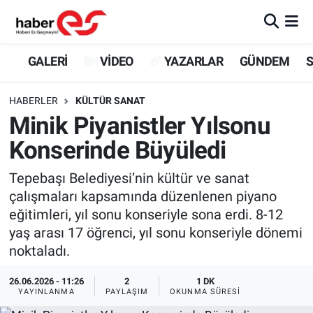
GALERİ
Eskişehir Nöbetçi Eczaneler
GALERİ
VİDEO
YAZARLAR
GÜNDEM
S
VİDEO
Eskişehir Hava Durumu
HABERLER
KÜLTÜR SANAT
Minik Piyanistler Yılsonu
YAZARLAR
Eskişehir Trafik Yoğunluk Haritası
Konserinde Büyüledi
GÜNDEM
Süper Lig Puan Durumu ve Fikstür
Tepebaşı Belediyesi’nin kültür ve sanat
çalışmaları kapsamında düzenlenen piyano
SİYASET
Tüm Manşetler
eğitimleri, yıl sonu konseriyle sona erdi. 8-12
yaş arası 17 öğrenci, yıl sonu konseriyle dönemi
TEKNOLOJİ
Son Dakika Haberleri
noktaladı.
EKONOMİ
Haber Arşivi
26.06.2026 - 11:26
2
1 DK
YAYINLANMA
PAYLAŞIM
OKUNMA SÜRESI
SPOR