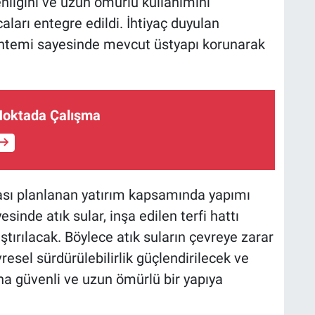
nliğini ve uzun ömürlü kullanımını
arı entegre edildi. İhtiyaç duyulan
öntemi sayesinde mevcut üstyapı korunarak
Noktada Çalışma
sı planlanan yatırım kapsamında yapımı
inde atık sular, inşa edilen terfi hattı
aştırılacak. Böylece atık suların çevreye zarar
esel sürdürülebilirlik güçlendirilecek ve
aha güvenli ve uzun ömürlü bir yapıya