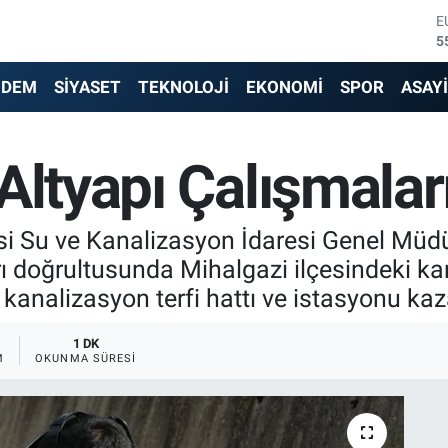
E
5
S
6
NDEM
SİYASET
TEKNOLOJİ
EKONOMİ
SPOR
ASAY
G
6
B
1
Altyapı Çalışmalar
B
6
D
si Su ve Kanalizasyon İdaresi Genel Müdü
4
arı doğrultusunda Mihalgazi ilçesindeki k
kanalizasyon terfi hattı ve istasyonu kaza
1 DK
M
OKUNMA SÜRESI