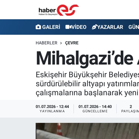
GALERİ
Eskişehir Nöbetçi Eczaneler
GALERİ
VİDEO
YAZARLAR
GÜ
VİDEO
Eskişehir Hava Durumu
HABERLER
ÇEVRE
Mihalgazi’de 
YAZARLAR
Eskişehir Trafik Yoğunluk Haritası
GÜNDEM
Süper Lig Puan Durumu ve Fikstür
Eskişehir Büyükşehir Belediye
sürdürülebilir altyapı yatırıml
SİYASET
Tüm Manşetler
çalışmalarına başlanarak yeni 
TEKNOLOJİ
Son Dakika Haberleri
01.07.2026 - 12:44
01.07.2026 - 14:40
2
YAYINLANMA
GÜNCELLEME
PAYLAŞI
EKONOMİ
Haber Arşivi
SPOR