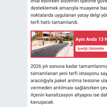
imal edilirken sistemin işletme güve
desteklemek amacıyla muayene bacal
noktalarda uygulanan yatay delgi y
terfi hattı tamamlandı.
Aynı Anda 13 
İçeriği Görüntüle
2026 yılı sonuna kadar tamamlanma
tamamlanan yeni terfi istasyonu sayes
aracılığıyla paket arıtma tesisine ul
vermeden arıtılması sağlanırken çevr
ilçenin kanalizasyon altyapısı ise d
kavuşacak.