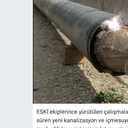
ASAYİŞ
ESKİ ekiplerince yürütülen çalışmal
süren yeni kanalizasyon ve içmesuyu