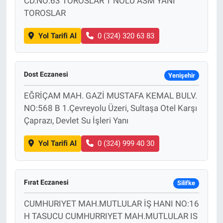
CD.NO:63 TOROSLAR 1 NOLU ASM YANI
TOROSLAR
Yol Tarifi Al
0 (324) 320 63 83
Dost Eczanesi
Yenişehir
EĞRİÇAM MAH. GAZİ MUSTAFA KEMAL BULV.
NO:568 B 1.Çevreyolu Üzeri, Sultaşa Otel Karşı
Çaprazı, Devlet Su İşleri Yanı
Yol Tarifi Al
0 (324) 999 40 30
Fırat Eczanesi
Silifke
CUMHURIYET MAH.MUTLULAR İŞ HANI NO:16
H TASUCU CUMHURRIYET MAH.MUTLULAR IS