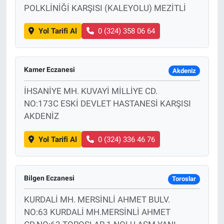
POLKLİNİĞİ KARŞISI (KALEYOLU) MEZİTLİ
Yol Tarifi Al
0 (324) 358 06 64
Kamer Eczanesi
Akdeniz
İHSANİYE MH. KUVAYİ MİLLİYE CD.
NO:173C ESKİ DEVLET HASTANESİ KARŞISI
AKDENİZ
Yol Tarifi Al
0 (324) 336 46 76
Bilgen Eczanesi
Toroslar
KURDALİ MH. MERSİNLİ AHMET BULV.
NO:63 KURDALİ MH.MERSİNLİ AHMET