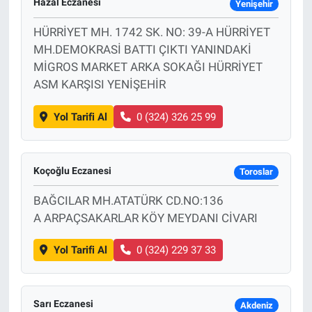
Hazal Eczanesi
Yenişehir
HÜRRİYET MH. 1742 SK. NO: 39-A HÜRRİYET
MH.DEMOKRASİ BATTI ÇIKTI YANINDAKİ
MİGROS MARKET ARKA SOKAĞI HÜRRİYET
ASM KARŞISI YENİŞEHİR
Yol Tarifi Al
0 (324) 326 25 99
Koçoğlu Eczanesi
Toroslar
BAĞCILAR MH.ATATÜRK CD.NO:136
A ARPAÇSAKARLAR KÖY MEYDANI CİVARI
Yol Tarifi Al
0 (324) 229 37 33
Sarı Eczanesi
Akdeniz