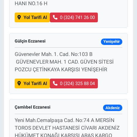
HANI NO.16 H
Yol Tarifi Al
0 (324) 741 26 00
Gülçin Eczanesi
Yenişehir
Güvenevler Mah. 1. Cad. No:103 B
GÜVENEVLER MAH. 1 CAD. GÜVEN SİTESİ
POZCU ÇETİNKAYA KARŞISI YENİŞEHİR
Yol Tarifi Al
0 (324) 325 88 04
Çamlıbel Eczanesi
Akdeniz
Yeni Mah.Cemalpaşa Cad. No:74 A MERSİN
TOROS DEVLET HASTANESİ CİVARI AKDENİZ
HÜKÜMET KONAĞI KARŞISI ARAS KARGO