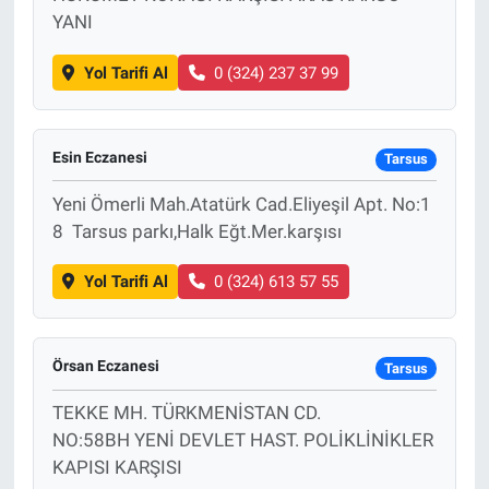
YANI
Yol Tarifi Al
0 (324) 237 37 99
Esin Eczanesi
Tarsus
Yeni Ömerli Mah.Atatürk Cad.Eliyeşil Apt. No:1
8 Tarsus parkı,Halk Eğt.Mer.karşısı
Yol Tarifi Al
0 (324) 613 57 55
Örsan Eczanesi
Tarsus
TEKKE MH. TÜRKMENİSTAN CD.
NO:58BH YENİ DEVLET HAST. POLİKLİNİKLER
KAPISI KARŞISI