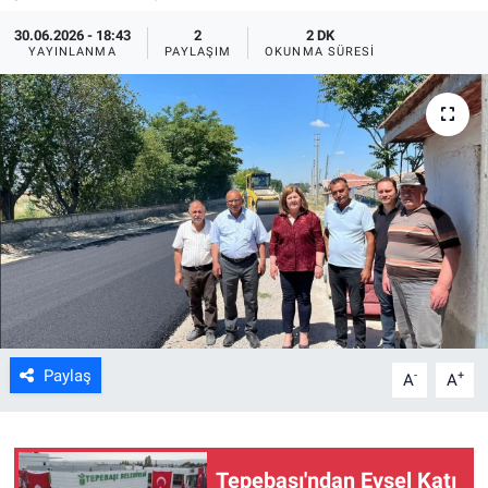
30.06.2026 - 18:43
2
2 DK
ASAYİŞ
YAYINLANMA
PAYLAŞIM
OKUNMA SÜRESI
Paylaş
-
+
A
A
Tepebaşı'ndan Evsel Katı