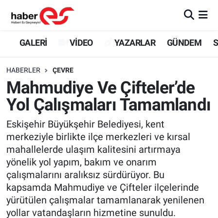
GALERİ
Eskişehir Nöbetçi Eczaneler
GALERİ
VİDEO
YAZARLAR
GÜNDEM
S
VİDEO
Eskişehir Hava Durumu
HABERLER
ÇEVRE
Mahmudiye Ve Çifteler’de
YAZARLAR
Eskişehir Trafik Yoğunluk Haritası
Yol Çalışmaları Tamamlandı
GÜNDEM
Süper Lig Puan Durumu ve Fikstür
Eskişehir Büyükşehir Belediyesi, kent
merkeziyle birlikte ilçe merkezleri ve kırsal
SİYASET
Tüm Manşetler
mahallelerde ulaşım kalitesini artırmaya
yönelik yol yapım, bakım ve onarım
TEKNOLOJİ
Son Dakika Haberleri
çalışmalarını aralıksız sürdürüyor. Bu
EKONOMİ
Haber Arşivi
kapsamda Mahmudiye ve Çifteler ilçelerinde
yürütülen çalışmalar tamamlanarak yenilenen
SPOR
yollar vatandaşların hizmetine sunuldu.