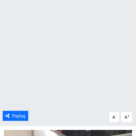
ASAYİŞ
Paylaş
-
+
A
A