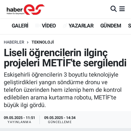
GALERİ
Eskişehir Nöbetçi Eczaneler
GALERİ
VİDEO
YAZARLAR
GÜNDEM
S
VİDEO
Eskişehir Hava Durumu
HABERLER
TEKNOLOJİ
Liseli öğrencilerin ilginç
YAZARLAR
Eskişehir Trafik Yoğunluk Haritası
projeleri METİF'te sergilendi
GÜNDEM
Süper Lig Puan Durumu ve Fikstür
Eskişehirli öğrencilerin 3 boyutlu teknolojiyle
geliştirdikleri yangın söndürme dronu ve
SİYASET
Tüm Manşetler
telefon üzerinden hem izlenip hem de kontrol
edilebilen arama kurtarma robotu, METİF'te
TEKNOLOJİ
Son Dakika Haberleri
büyük ilgi gördü.
EKONOMİ
Haber Arşivi
09.05.2025 - 11:51
09.05.2025 - 14:34
YAYINLANMA
GÜNCELLEME
SPOR