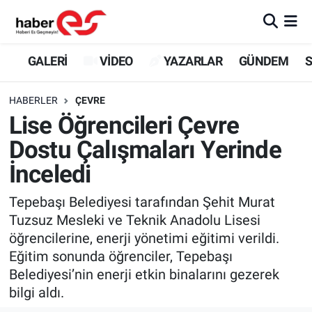
GALERİ
Eskişehir Nöbetçi Eczaneler
GALERİ
VİDEO
YAZARLAR
GÜNDEM
S
VİDEO
Eskişehir Hava Durumu
HABERLER
ÇEVRE
Lise Öğrencileri Çevre
YAZARLAR
Eskişehir Trafik Yoğunluk Haritası
Dostu Çalışmaları Yerinde
GÜNDEM
Süper Lig Puan Durumu ve Fikstür
İnceledi
SİYASET
Tüm Manşetler
Tepebaşı Belediyesi tarafından Şehit Murat
Tuzsuz Mesleki ve Teknik Anadolu Lisesi
TEKNOLOJİ
Son Dakika Haberleri
öğrencilerine, enerji yönetimi eğitimi verildi.
Eğitim sonunda öğrenciler, Tepebaşı
EKONOMİ
Haber Arşivi
Belediyesi’nin enerji etkin binalarını gezerek
bilgi aldı.
SPOR