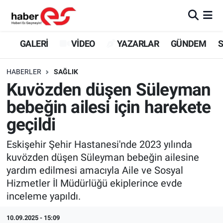
GALERİ
Eskişehir Nöbetçi Eczaneler
GALERİ
VİDEO
YAZARLAR
GÜNDEM
S
VİDEO
Eskişehir Hava Durumu
HABERLER
SAĞLIK
Kuvözden düşen Süleyman
YAZARLAR
Eskişehir Trafik Yoğunluk Haritası
bebeğin ailesi için harekete
GÜNDEM
Süper Lig Puan Durumu ve Fikstür
geçildi
SİYASET
Tüm Manşetler
Eskişehir Şehir Hastanesi'nde 2023 yılında
kuvözden düşen Süleyman bebeğin ailesine
TEKNOLOJİ
Son Dakika Haberleri
yardım edilmesi amacıyla Aile ve Sosyal
Hizmetler İl Müdürlüğü ekiplerince evde
EKONOMİ
Haber Arşivi
inceleme yapıldı.
SPOR
10.09.2025 - 15:09