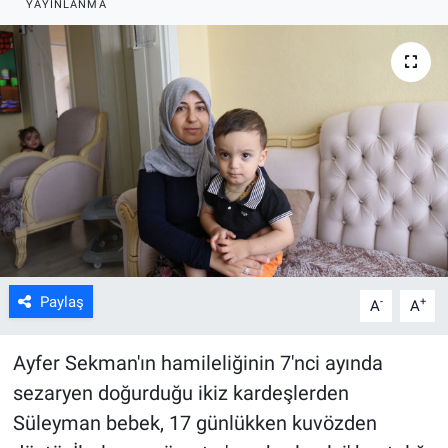
YAYINLANMA
ASAYİŞ
Paylaş
-
+
A
A
Ayfer Sekman'ın hamileliğinin 7'nci ayında
sezaryen doğurduğu ikiz kardeşlerden
Süleyman bebek, 17 günlükken kuvözden