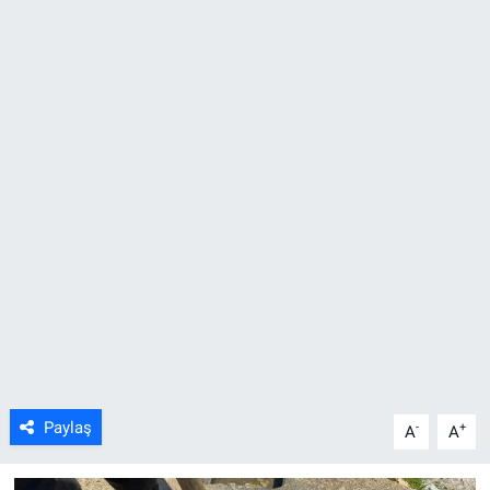
ASAYİŞ
Paylaş
-
+
A
A