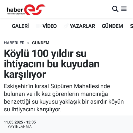
GALERİ
Eskişehir Nöbetçi Eczaneler
GALERİ
VİDEO
YAZARLAR
GÜNDEM
S
VİDEO
Eskişehir Hava Durumu
HABERLER
GÜNDEM
Köylü 100 yıldır su
YAZARLAR
Eskişehir Trafik Yoğunluk Haritası
ihtiyacını bu kuyudan
GÜNDEM
Süper Lig Puan Durumu ve Fikstür
karşılıyor
SİYASET
Tüm Manşetler
Eskişehir'in kırsal Süpüren Mahallesi'nde
bulunan ve ilk kez görenlerin mancınığa
TEKNOLOJİ
Son Dakika Haberleri
benzettiği su kuyusu yaklaşık bir asırdır köyün
su ihtiyacını karşılıyor.
EKONOMİ
Haber Arşivi
11.05.2025 - 13:35
YAYINLANMA
SPOR