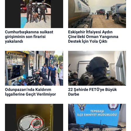
Cumhurbaşkanına suikast
Eskişehir İtfaiyesi Aydın
girişiminin son firarisi
Çine’deki Orman Yangınına
yakalandı
Destek İçin Yola Çıktı
Odunpazarı’nda Kaldırım
22 Şehirde FETÖ'ye Büyük
İşgallerine Geçit Verilmiyor
Darbe