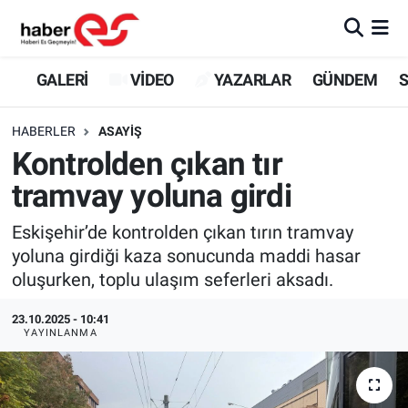
GALERİ
Eskişehir Nöbetçi Eczaneler
GALERİ
VİDEO
YAZARLAR
GÜNDEM
S
VİDEO
Eskişehir Hava Durumu
HABERLER
ASAYİŞ
Kontrolden çıkan tır
YAZARLAR
Eskişehir Trafik Yoğunluk Haritası
tramvay yoluna girdi
GÜNDEM
Süper Lig Puan Durumu ve Fikstür
Eskişehir’de kontrolden çıkan tırın tramvay
yoluna girdiği kaza sonucunda maddi hasar
SİYASET
Tüm Manşetler
oluşurken, toplu ulaşım seferleri aksadı.
TEKNOLOJİ
Son Dakika Haberleri
23.10.2025 - 10:41
YAYINLANMA
EKONOMİ
Haber Arşivi
SPOR