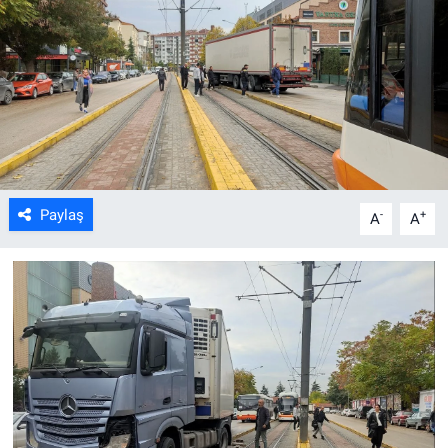
ASAYİŞ
Paylaş
-
+
A
A