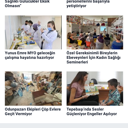
Sağlıklı Gülücükler Eksik
personellerini başarıyla
Olmasın”
yetiştiriyor
Yunus Emre MYO geleceğin
Özel Gereksinimli Bireylerin
çalışma hayatına hazırlıyor
Ebeveynleri İçin Kadın Sağlığı
Seminerleri
Odunpazarı Ekipleri Çöp Evlere
Tepebaşı’nda Sesler
Geçit Vermiyor
Güçleniyor Engeller Aşılıyor