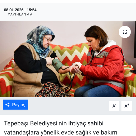
08.01.2026 - 15:54
ASAYİŞ
YAYINLANMA
Paylaş
-
+
A
A
Tepebaşı Belediyesi’nin ihtiyaç sahibi
vatandaşlara yönelik evde sağlık ve bakım