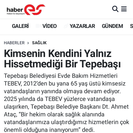
GALERİ
Eskişehir Nöbetçi Eczaneler
GALERİ
VİDEO
YAZARLAR
GÜNDEM
S
VİDEO
Eskişehir Hava Durumu
HABERLER
SAĞLIK
Kimsenin Kendini Yalnız
YAZARLAR
Eskişehir Trafik Yoğunluk Haritası
Hissetmediği Bir Tepebaşı
GÜNDEM
Süper Lig Puan Durumu ve Fikstür
Tepebaşı Belediyesi Evde Bakım Hizmetleri
TEBEV, 2012’den bu yana 65 yaş üstü kimsesiz
SİYASET
Tüm Manşetler
vatandaşların yanında olmaya devam ediyor.
2025 yılında da TEBEV yüzlerce vatandaşa
TEKNOLOJİ
Son Dakika Haberleri
ulaşırken, Tepebaşı Belediye Başkanı Dt. Ahmet
EKONOMİ
Haber Arşivi
Ataç, “Bir hekim olarak sağlık alanında
vatandaşlarımıza ulaştırdığımız hizmetlerin çok
SPOR
önemli olduğuna inanıyorum” dedi.