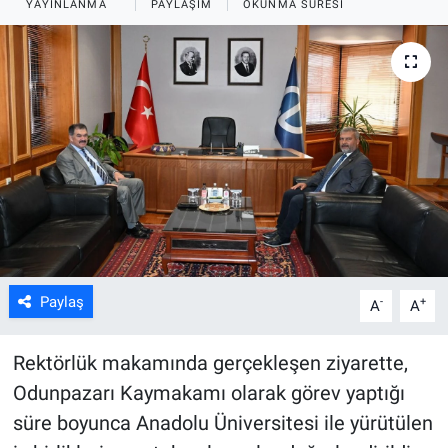
YAYINLANMA
PAYLAŞIM
OKUNMA SÜRESI
ASAYİŞ
Paylaş
-
+
A
A
Rektörlük makamında gerçekleşen ziyarette,
Odunpazarı Kaymakamı olarak görev yaptığı
süre boyunca Anadolu Üniversitesi ile yürütülen