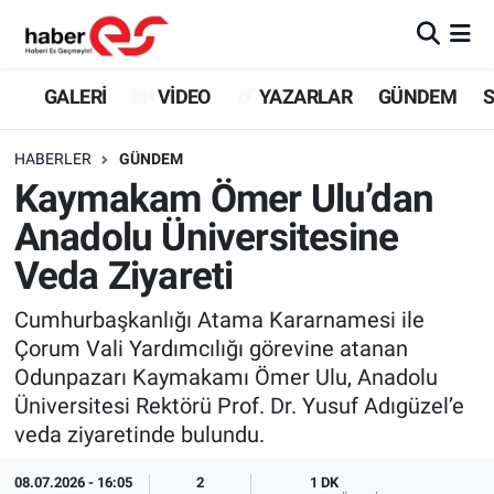
GALERİ
Eskişehir Nöbetçi Eczaneler
GALERİ
VİDEO
YAZARLAR
GÜNDEM
S
VİDEO
Eskişehir Hava Durumu
HABERLER
GÜNDEM
Kaymakam Ömer Ulu’dan
YAZARLAR
Eskişehir Trafik Yoğunluk Haritası
Anadolu Üniversitesine
GÜNDEM
Süper Lig Puan Durumu ve Fikstür
Veda Ziyareti
SİYASET
Tüm Manşetler
Cumhurbaşkanlığı Atama Kararnamesi ile
Çorum Vali Yardımcılığı görevine atanan
TEKNOLOJİ
Son Dakika Haberleri
Odunpazarı Kaymakamı Ömer Ulu, Anadolu
Üniversitesi Rektörü Prof. Dr. Yusuf Adıgüzel’e
EKONOMİ
Haber Arşivi
veda ziyaretinde bulundu.
SPOR
08.07.2026 - 16:05
2
1 DK