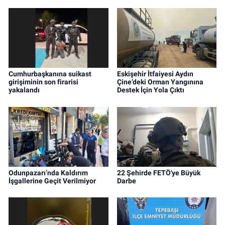
Cumhurbaşkanına suikast
Eskişehir İtfaiyesi Aydın
girişiminin son firarisi
Çine’deki Orman Yangınına
yakalandı
Destek İçin Yola Çıktı
Odunpazarı’nda Kaldırım
22 Şehirde FETÖ'ye Büyük
İşgallerine Geçit Verilmiyor
Darbe