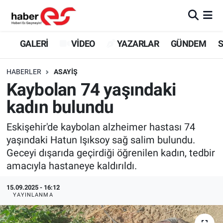
GALERİ
Eskişehir Nöbetçi Eczaneler
GALERİ
VİDEO
YAZARLAR
GÜNDEM
S
VİDEO
Eskişehir Hava Durumu
HABERLER
ASAYİŞ
Kaybolan 74 yaşındaki
YAZARLAR
Eskişehir Trafik Yoğunluk Haritası
kadın bulundu
GÜNDEM
Süper Lig Puan Durumu ve Fikstür
Eskişehir'de kaybolan alzheimer hastası 74
yaşındaki Hatun Işıksoy sağ salim bulundu.
SİYASET
Tüm Manşetler
Geceyi dışarıda geçirdiği öğrenilen kadın, tedbir
amacıyla hastaneye kaldırıldı.
TEKNOLOJİ
Son Dakika Haberleri
15.09.2025 - 16:12
EKONOMİ
Haber Arşivi
YAYINLANMA
SPOR