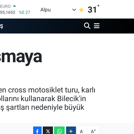
°
EURO
31
Alpu
55,1652
%0.27
STERLİN
64,4046
%0.35
İŞ
GRAM ALTIN
6618.49
%2.12
BİST100
aşmaya
13.773
%-19
BITCOIN
65.130,04
%1.2
DOLAR
47,7106
%0.17
 cross motosiklet turu, karlı
arını kullanarak Bilecik'in
ış şartları nedeniyle büyük
-
+
A
A