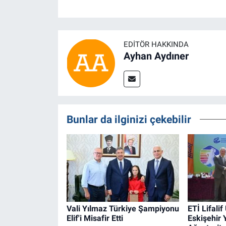
EDITÖR HAKKINDA
Ayhan Aydıner
Bunlar da ilginizi çekebilir
Vali Yılmaz Türkiye Şampiyonu
ETİ Lifalif
Elif'i Misafir Etti
Eskişehir 