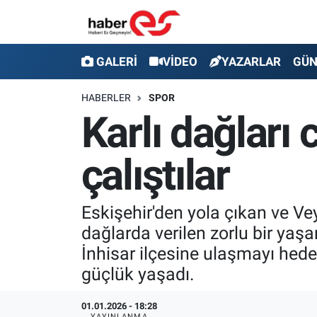
GALERİ
Eskişehir Nöbetçi Eczaneler
GALERİ
VİDEO
YAZARLAR
GÜ
VİDEO
Eskişehir Hava Durumu
HABERLER
SPOR
Karlı dağları
YAZARLAR
Eskişehir Trafik Yoğunluk Haritası
çalıştılar
GÜNDEM
Süper Lig Puan Durumu ve Fikstür
SİYASET
Tüm Manşetler
Eskişehir'den yola çıkan ve Ve
dağlarda verilen zorlu bir yaş
TEKNOLOJİ
Son Dakika Haberleri
İnhisar ilçesine ulaşmayı hedef
EKONOMİ
Haber Arşivi
güçlük yaşadı.
SPOR
01.01.2026 - 18:28
YAYINLANMA