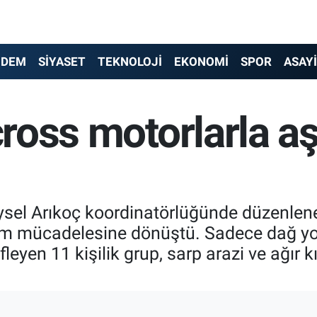
NDEM
SİYASET
TEKNOLOJİ
EKONOMİ
SPOR
ASAY
 cross motorlarla 
ysel Arıkoç koordinatörlüğünde düzenlenen
am mücadelesine dönüştü. Sadece dağ yoll
leyen 11 kişilik grup, sarp arazi ve ağır k