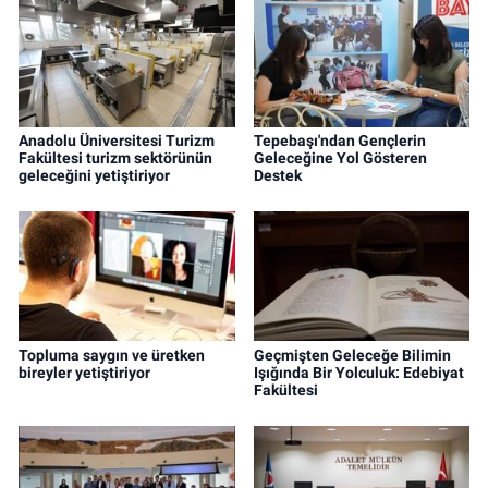
Anadolu Üniversitesi Turizm
Tepebaşı'ndan Gençlerin
Fakültesi turizm sektörünün
Geleceğine Yol Gösteren
geleceğini yetiştiriyor
Destek
Topluma saygın ve üretken
Geçmişten Geleceğe Bilimin
bireyler yetiştiriyor
Işığında Bir Yolculuk: Edebiyat
Fakültesi