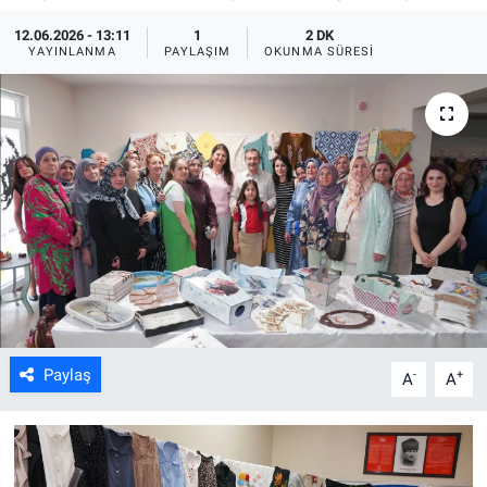
12.06.2026 - 13:11
1
2 DK
ASAYİŞ
YAYINLANMA
PAYLAŞIM
OKUNMA SÜRESI
Paylaş
-
+
A
A