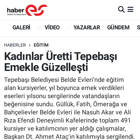
GALERİ
Eskişehir Nöbetçi Eczaneler
GALERİ
VİDEO
YAZARLAR
GÜNDEM
S
VİDEO
Eskişehir Hava Durumu
HABERLER
EĞİTİM
Kadınlar Üretti Tepebaşı
YAZARLAR
Eskişehir Trafik Yoğunluk Haritası
Emekle Güzelleşti
GÜNDEM
Süper Lig Puan Durumu ve Fikstür
Tepebaşı Belediyesi Belde Evleri’nde eğitim
alan kursiyerler, yıl boyunca emek verdikleri
SİYASET
Tüm Manşetler
eserleri yılsonu sergilerinde vatandaşların
beğenisine sundu. Güllük, Fatih, Ömerağa ve
TEKNOLOJİ
Son Dakika Haberleri
Bahçelievler Belde Evleri ile Nasuh Akar ve Ali
EKONOMİ
Haber Arşivi
Rıza Efendi Deneyimli Kafelerinde toplam 491
kursiyer ve katılımcının yer aldığı çalışmalar,
SPOR
Başkan Dt. Ahmet Ataç’ın katılımıyla sergilendi.