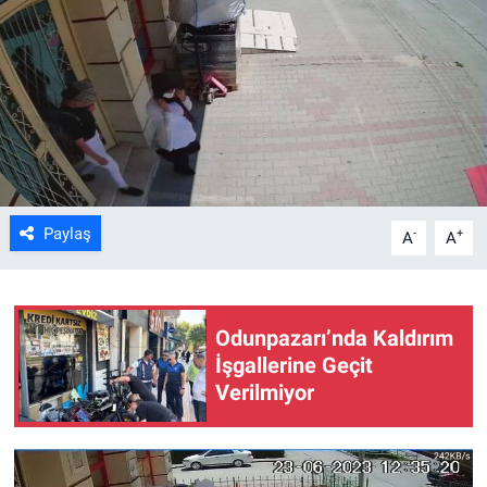
ASAYİŞ
Paylaş
-
+
A
A
Odunpazarı’nda Kaldırım
İşgallerine Geçit
Verilmiyor