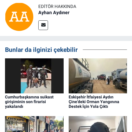
EDITÖR HAKKINDA
Ayhan Aydıner
Bunlar da ilginizi çekebilir
Cumhurbaşkanına suikast
Eskişehir İtfaiyesi Aydın
girişiminin son firarisi
Çine’deki Orman Yangınına
yakalandı
Destek İçin Yola Çıktı