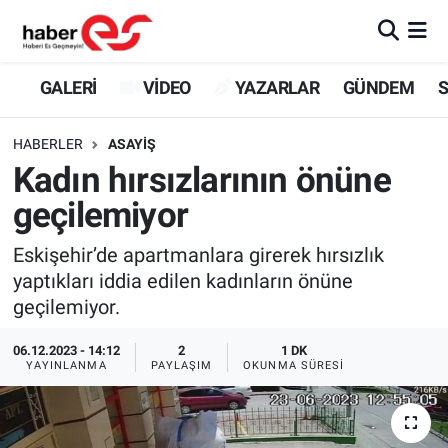
GALERİ
Eskişehir Nöbetçi Eczaneler
GALERİ
VİDEO
YAZARLAR
GÜNDEM
S
VİDEO
Eskişehir Hava Durumu
HABERLER
ASAYİŞ
Kadın hırsızlarının önüne
YAZARLAR
Eskişehir Trafik Yoğunluk Haritası
geçilemiyor
GÜNDEM
Süper Lig Puan Durumu ve Fikstür
Eskişehir’de apartmanlara girerek hırsızlık
yaptıkları iddia edilen kadınların önüne
SİYASET
Tüm Manşetler
geçilemiyor.
TEKNOLOJİ
Son Dakika Haberleri
06.12.2023 - 14:12
2
1 DK
YAYINLANMA
PAYLAŞIM
OKUNMA SÜRESI
EKONOMİ
Haber Arşivi
SPOR