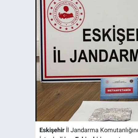
ASAYİŞ
Eskişehir
İl Jandarma Komutanlığınca