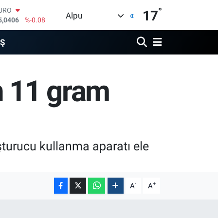
°
URO
17
Alpu
5,0406
%-0.08
TERLİN
4,2143
%0
İŞ
RAM ALTIN
510.40
%0.45
İST100
en 11 gram
3.799
%70
ITCOIN
4.225,61
%-0.63
OLAR
7,6704
%0
şturucu kullanma aparatı ele
-
+
A
A