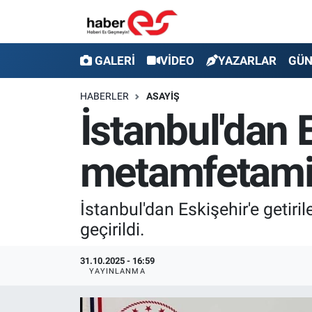
GALERİ
Eskişehir Nöbetçi Eczaneler
GALERİ
VİDEO
YAZARLAR
GÜ
VİDEO
Eskişehir Hava Durumu
HABERLER
ASAYİŞ
İstanbul'dan 
YAZARLAR
Eskişehir Trafik Yoğunluk Haritası
metamfetamin 
GÜNDEM
Süper Lig Puan Durumu ve Fikstür
SİYASET
Tüm Manşetler
İstanbul'dan Eskişehir'e geti
geçirildi.
TEKNOLOJİ
Son Dakika Haberleri
31.10.2025 - 16:59
EKONOMİ
Haber Arşivi
YAYINLANMA
SPOR