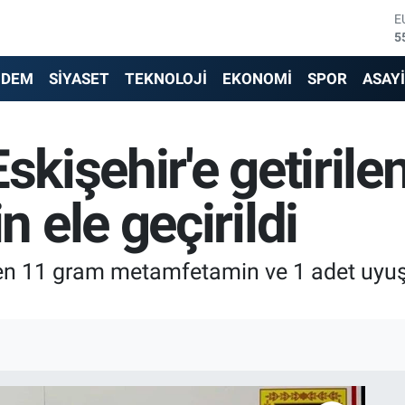
E
5
S
6
NDEM
SİYASET
TEKNOLOJİ
EKONOMİ
SPOR
ASAY
G
6
B
Eskişehir'e getiril
1
B
6
ele geçirildi
D
4
rilen 11 gram metamfetamin ve 1 adet uyu