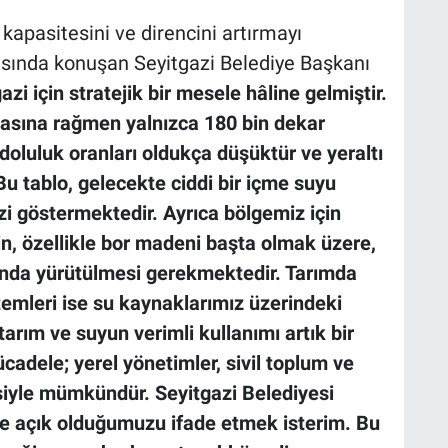
 kapasitesini ve direncini artırmayı
ısında konuşan Seyitgazi Belediye Başkanı
zi için stratejik bir mesele hâline gelmiştir.
lmasına rağmen yalnızca 180 bin dekar
doluluk oranları oldukça düşüktür ve yeraltı
 Bu tablo, gelecekte ciddi bir içme suyu
izi göstermektedir. Ayrıca bölgemiz için
in, özellikle bor madeni başta olmak üzere,
ında yürütülmesi gerekmektedir. Tarımda
emleri ise su kaynaklarımız üzerindeki
tarım ve suyun verimli kullanımı artık bir
ücadele; yerel yönetimler, sivil toplum ve
siyle mümkündür. Seyitgazi Belediyesi
ine açık olduğumuzu ifade etmek isterim. Bu