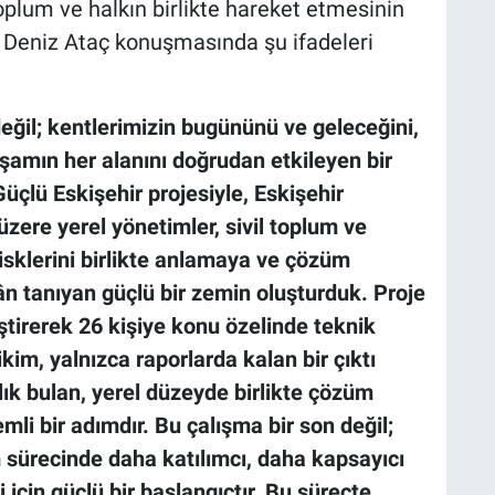
oplum ve halkın birlikte hareket etmesinin
 Deniz Ataç konuşmasında şu ifadeleri
 değil; kentlerimizin bugününü ve geleceğini,
şamın her alanını doğrudan etkileyen bir
Güçlü Eskişehir projesiyle, Eskişehir
zere yerel yönetimler, sivil toplum ve
 risklerini birlikte anlamaya ve çözüm
kân tanıyan güçlü bir zemin oluşturduk. Proje
iştirerek 26 kişiye konu özelinde teknik
ikim, yalnızca raporlarda kalan bir çıktı
lık bulan, yerel düzeyde birlikte çözüm
li bir adımdır. Bu çalışma bir son değil;
m sürecinde daha katılımcı, daha kapsayıcı
için güçlü bir başlangıçtır. Bu süreçte