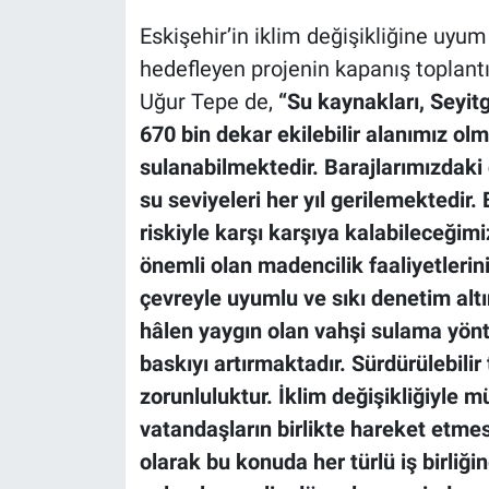
Eskişehir’in iklim değişikliğine uyum
hedefleyen projenin kapanış toplant
Uğur Tepe de,
“Su kaynakları, Seyitga
670 bin dekar ekilebilir alanımız o
sulanabilmektedir. Barajlarımızdaki 
su seviyeleri her yıl gerilemektedir.
riskiyle karşı karşıya kalabileceğim
önemli olan madencilik faaliyetlerin
çevreyle uyumlu ve sıkı denetim alt
hâlen yaygın olan vahşi sulama yönt
baskıyı artırmaktadır. Sürdürülebilir 
zorunluluktur. İklim değişikliğiyle m
vatandaşların birlikte hareket etme
olarak bu konuda her türlü iş birliğ