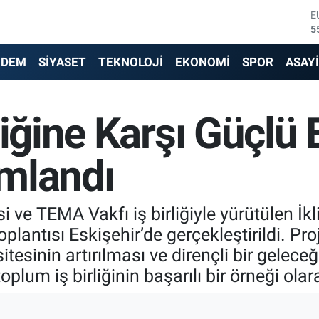
S
6
G
6
NDEM
SİYASET
TEKNOLOJİ
EKONOMİ
SPOR
ASAY
B
1
B
liğine Karşı Güçlü 
6
D
4
mlandı
E
5
 ve TEMA Vakfı iş birliğiyle yürütülen İk
oplantısı Eskişehir’de gerçekleştirildi. P
tesinin artırılması ve dirençli bir gelece
toplum iş birliğinin başarılı bir örneği olar