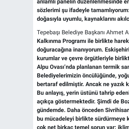
anlamlı panelin düzenlenmesinde em
sözlerimi şu ifadeyle tamamlıyorum
doğasıyla uyumlu, kaynaklarını akılc
Tepebaşı Belediye Başkanı Ahmet A
Kalkınma Programı ile birlikte hare
doğuracağına inanıyorum. Eskişehiri
kurumlar ve çevre örgütleriyle birlikt
Alpu Ovası’nda planlanan termik san
Belediyelerimizin öncülüğünde, yoğu
bertaraf edilmiştir. Ancak ne yazık 
Bu anlayış, yerin üstünü tahrip edenl
açıkça göstermektedir. Şimdi de Bozd
gündemde. Daha önceden Sivrihisar
bu mücadeleyi birlikte sürdürmeye 
çok net birkaç temel sorun var: iklim 