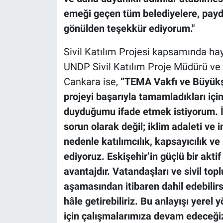
emeği geçen tüm belediyelere, payd
gönülden teşekkür ediyorum."
Sivil Katılım Projesi kapsamında ha
UNDP Sivil Katılım Proje Müdürü v
Cankara ise,
“TEMA Vakfı ve Büyükşe
projeyi başarıyla tamamladıkları için
duyduğumu ifade etmek istiyorum. İkl
sorun olarak değil; iklim adaleti ve 
nedenle katılımcılık, kapsayıcılık v
ediyoruz. Eskişehir’in güçlü bir akti
avantajdır. Vatandaşları ve sivil to
aşamasından itibaren dahil edebilirse
hâle getirebiliriz. Bu anlayışı yere
için çalışmalarımıza devam edeceğiz