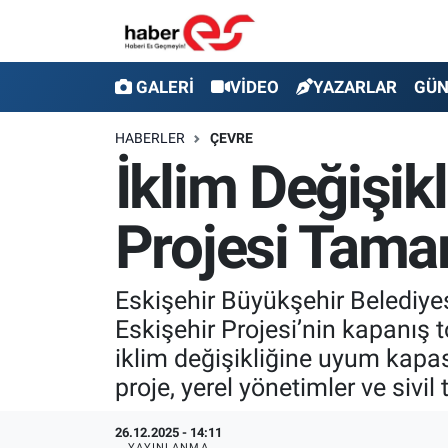
GALERİ
Eskişehir Nöbetçi Eczaneler
GALERİ
VİDEO
YAZARLAR
GÜ
VİDEO
Eskişehir Hava Durumu
HABERLER
ÇEVRE
İklim Değişik
YAZARLAR
Eskişehir Trafik Yoğunluk Haritası
Projesi Tama
GÜNDEM
Süper Lig Puan Durumu ve Fikstür
SİYASET
Tüm Manşetler
Eskişehir Büyükşehir Belediyesi
Eskişehir Projesi’nin kapanış t
TEKNOLOJİ
Son Dakika Haberleri
iklim değişikliğine uyum kapasi
EKONOMİ
Haber Arşivi
proje, yerel yönetimler ve sivil 
SPOR
26.12.2025 - 14:11
YAYINLANMA