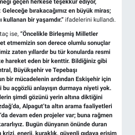
eği geçen herkese teşekkür ediyor,
: Geleceğe bırakacağımız en büyük miras;
ı kullanan bir yaşamdır.”
ifadelerini kullandı.
taç ise,
“Öncelikle Birleşmiş Milletler
ket etmemizin son derece olumlu sonuçlar
miz zaten yıllardır bu tür konularda resmi
e hareket eden bir kenttir. Bildiğiniz gibi
tral, Büyükşehir ve Tepebaşı
n bir mücadelenin ardından Eskişehir için
ki bu açgözlü anlayışın durmaya niyeti yok.
erin şimdi gözünü yerin altına diktiğini
ağ’da, Alpagut’ta altın arama faaliyetleri
’da devam eden projeler var; buna rağmen
kararlıyız. Bugün dünyanın önünde duran
krizi, enerji, kuraklık, güvenli gıdaya erişim