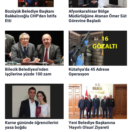
Bozüyük Belediye Başkanı
Afyonkarahisar Bölge
Bakkalcıoğlu CHP'den İstifa
Müdürlüğüne Atanan Ömer Süt
Etti
Görevine Başladı
Bilecik Belediyesi'nden
Kütahya'da 45 Adrese
işçilerine yüzde 100 zam
Operasyon
Karne gününde öğrencilerini
Yeni Belediye Başkanına
yasa boğdu
'Hayırlı Olsun' Ziyareti