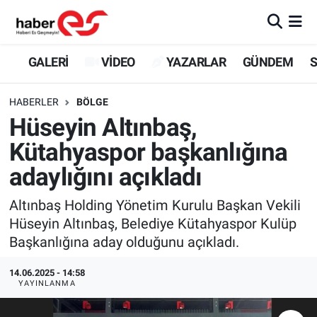
GALERİ
Eskişehir Nöbetçi Eczaneler
GALERİ
VİDEO
YAZARLAR
GÜNDEM
S
VİDEO
Eskişehir Hava Durumu
HABERLER
BÖLGE
Hüseyin Altınbaş,
YAZARLAR
Eskişehir Trafik Yoğunluk Haritası
Kütahyaspor başkanlığına
GÜNDEM
Süper Lig Puan Durumu ve Fikstür
adaylığını açıkladı
SİYASET
Tüm Manşetler
Altınbaş Holding Yönetim Kurulu Başkan Vekili
Hüseyin Altınbaş, Belediye Kütahyaspor Kulüp
TEKNOLOJİ
Son Dakika Haberleri
Başkanlığına aday olduğunu açıkladı.
EKONOMİ
Haber Arşivi
14.06.2025 - 14:58
YAYINLANMA
SPOR