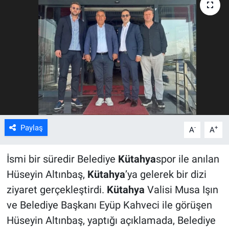
ASAYİŞ
Paylaş
-
+
A
A
İsmi bir süredir Belediye
Kütahya
spor ile anılan
Hüseyin Altınbaş,
Kütahya
’ya gelerek bir dizi
ziyaret gerçekleştirdi.
Kütahya
Valisi Musa Işın
ve Belediye Başkanı Eyüp Kahveci ile görüşen
Hüseyin Altınbaş, yaptığı açıklamada, Belediye