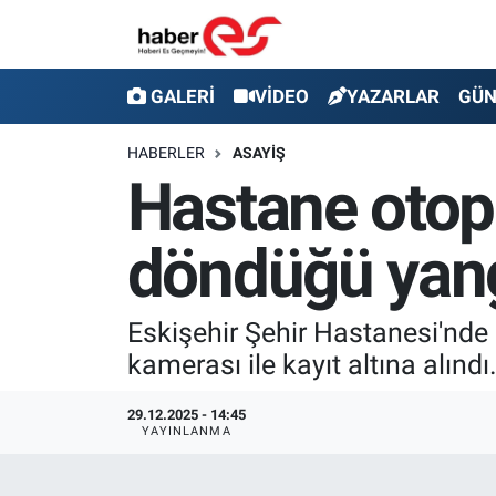
GALERİ
Eskişehir Nöbetçi Eczaneler
GALERİ
VİDEO
YAZARLAR
GÜ
VİDEO
Eskişehir Hava Durumu
HABERLER
ASAYİŞ
Hastane otop
YAZARLAR
Eskişehir Trafik Yoğunluk Haritası
döndüğü yan
GÜNDEM
Süper Lig Puan Durumu ve Fikstür
SİYASET
Tüm Manşetler
Eskişehir Şehir Hastanesi'nde 
kamerası ile kayıt altına alındı
TEKNOLOJİ
Son Dakika Haberleri
29.12.2025 - 14:45
EKONOMİ
Haber Arşivi
YAYINLANMA
SPOR