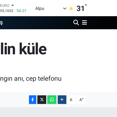
°
EURO
31
Alpu
55,1652
%0.27
STERLİN
64,4046
%0.35
İŞ
GRAM ALTIN
6618.49
%2.12
BİST100
in küle
13.773
%-19
BITCOIN
65.130,04
%1.2
DOLAR
47,7106
%0.17
ngın anı, cep telefonu
-
+
A
A