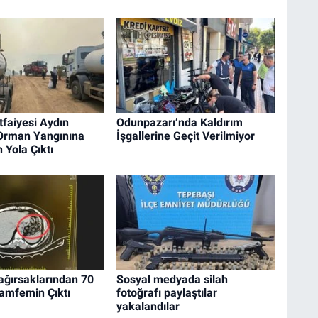
tfaiyesi Aydın
Odunpazarı’nda Kaldırım
 Orman Yangınına
İşgallerine Geçit Verilmiyor
 Yola Çıktı
ağırsaklarından 70
Sosyal medyada silah
amfemin Çıktı
fotoğrafı paylaştılar
yakalandılar