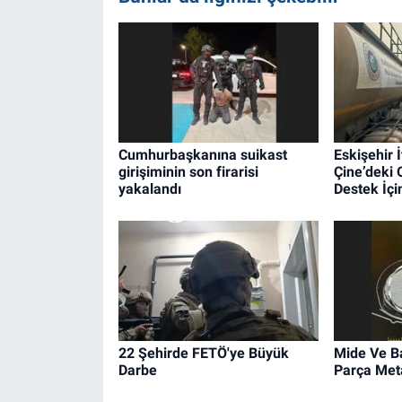
Cumhurbaşkanına suikast
Eskişehir İ
girişiminin son firarisi
Çine’deki
yakalandı
Destek İçin
22 Şehirde FETÖ'ye Büyük
Mide Ve B
Darbe
Parça Met