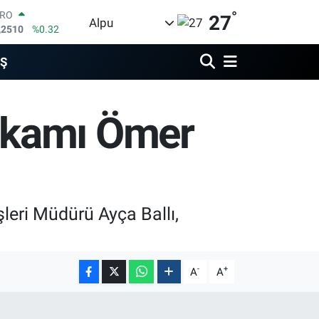
°
URO
27
Alpu
,2510
%0.32
ERLİN
,4811
%0.38
İŞ
AM ALTIN
60.55
%0.03
ST100
akamı Ömer
.779
%-14
TCOIN
.959,79
%1.11
OLAR
,7436
%0.18
leri Müdürü Ayça Ballı,
-
+
A
A