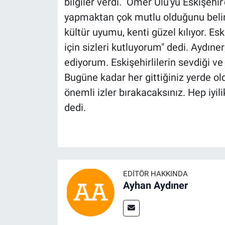
bilgiler verdi. Ömer Ulu'yu Eskişeh
yapmaktan çok mutlu olduğunu belirt
kültür uyumu, kenti güzel kılıyor. Es
için sizleri kutluyorum" dedi. Aydıner
ediyorum. Eskişehirlilerin sevdiği v
Bugüne kadar her gittiğiniz yerde ol
önemli izler bırakacaksınız. Hep iyil
dedi.
EDITÖR HAKKINDA
Ayhan Aydıner