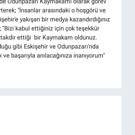
ir'de Odunpazarı Kaymakamı olarak görev
erek; "İnsanlar arasındaki o hoşgörü ve
kişehir'e yakışan bir medya kazandırdığınız
; "Bizi kabul ettiğiniz için çok teşekkür
e takdir ettiği bir Kaymakam oldunuz.
duğu gibi Eskişehir ve Odunpazarı'nda
ik ve başarıyla anılacağınıza inanıyorum"