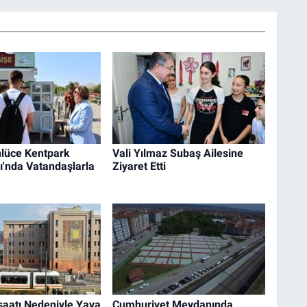
lüce Kentpark
Vali Yılmaz Subaş Ailesine
ı'nda Vatandaşlarla
Ziyaret Etti
şaatı Nedeniyle Yaya
Cumhuriyet Meydanında