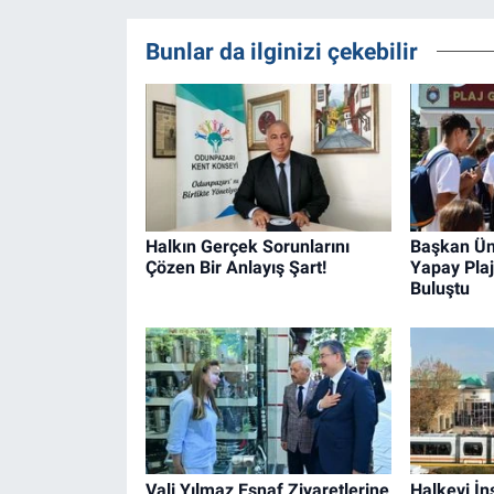
Bunlar da ilginizi çekebilir
Halkın Gerçek Sorunlarını
Başkan Ün
Çözen Bir Anlayış Şart!
Yapay Plaj
Buluştu
Vali Yılmaz Esnaf Ziyaretlerine
Halkevi İn