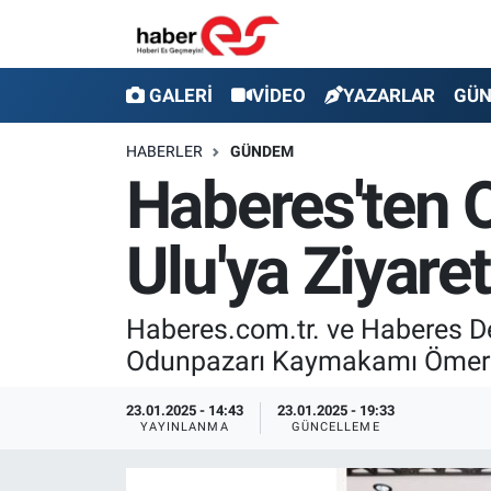
GALERİ
Eskişehir Nöbetçi Eczaneler
GALERİ
VİDEO
YAZARLAR
GÜ
VİDEO
Eskişehir Hava Durumu
HABERLER
GÜNDEM
Haberes'ten
YAZARLAR
Eskişehir Trafik Yoğunluk Haritası
Ulu'ya Ziyaret
GÜNDEM
Süper Lig Puan Durumu ve Fikstür
SİYASET
Tüm Manşetler
Haberes.com.tr. ve Haberes Der
Odunpazarı Kaymakamı Ömer Ul
TEKNOLOJİ
Son Dakika Haberleri
23.01.2025 - 14:43
23.01.2025 - 19:33
EKONOMİ
Haber Arşivi
YAYINLANMA
GÜNCELLEME
SPOR