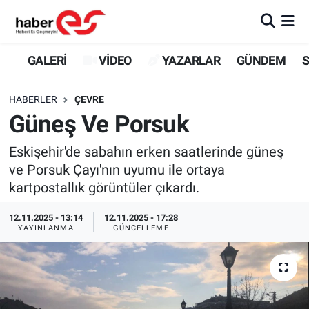
GALERİ
Eskişehir Nöbetçi Eczaneler
GALERİ
VİDEO
YAZARLAR
GÜNDEM
S
VİDEO
Eskişehir Hava Durumu
HABERLER
ÇEVRE
Güneş Ve Porsuk
YAZARLAR
Eskişehir Trafik Yoğunluk Haritası
Eskişehir'de sabahın erken saatlerinde güneş
GÜNDEM
Süper Lig Puan Durumu ve Fikstür
ve Porsuk Çayı'nın uyumu ile ortaya
kartpostallık görüntüler çıkardı.
SİYASET
Tüm Manşetler
12.11.2025 - 13:14
12.11.2025 - 17:28
TEKNOLOJİ
Son Dakika Haberleri
YAYINLANMA
GÜNCELLEME
EKONOMİ
Haber Arşivi
SPOR