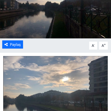
ASAYİŞ
Paylaş
-
+
A
A