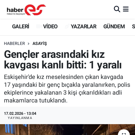
GALERİ
Eskişehir Nöbetçi Eczaneler
GALERİ
VİDEO
YAZARLAR
GÜNDEM
S
VİDEO
Eskişehir Hava Durumu
HABERLER
ASAYİŞ
Gençler arasındaki kız
YAZARLAR
Eskişehir Trafik Yoğunluk Haritası
kavgası kanlı bitti: 1 yaralı
GÜNDEM
Süper Lig Puan Durumu ve Fikstür
Eskişehir'de kız meselesinden çıkan kavgada
17 yaşındaki bir genç bıçakla yaralanırken, polis
SİYASET
Tüm Manşetler
ekiplerince yakalanan 3 kişi çıkarıldıkları adli
makamlarca tutuklandı.
TEKNOLOJİ
Son Dakika Haberleri
17.02.2026 - 13:04
EKONOMİ
Haber Arşivi
YAYINLANMA
SPOR