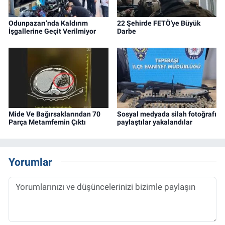
Odunpazarı’nda Kaldırım
22 Şehirde FETÖ'ye Büyük
İşgallerine Geçit Verilmiyor
Darbe
Mide Ve Bağırsaklarından 70
Sosyal medyada silah fotoğrafı
Parça Metamfemin Çıktı
paylaştılar yakalandılar
Yorumlar