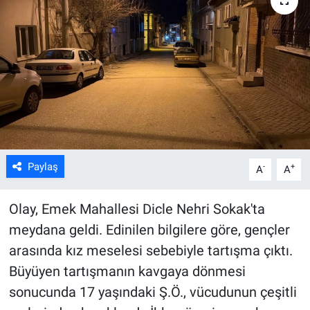
ASAYİŞ
Paylaş
-
+
A
A
Olay, Emek Mahallesi Dicle Nehri Sokak'ta
meydana geldi. Edinilen bilgilere göre, gençler
arasında kız meselesi sebebiyle tartışma çıktı.
Büyüyen tartışmanın kavgaya dönmesi
sonucunda 17 yaşındaki Ş.Ö., vücudunun çeşitli