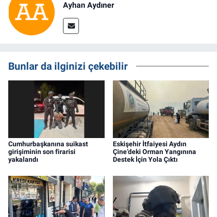
Ayhan Aydıner
Bunlar da ilginizi çekebilir
Cumhurbaşkanına suikast
Eskişehir İtfaiyesi Aydın
girişiminin son firarisi
Çine’deki Orman Yangınına
yakalandı
Destek İçin Yola Çıktı