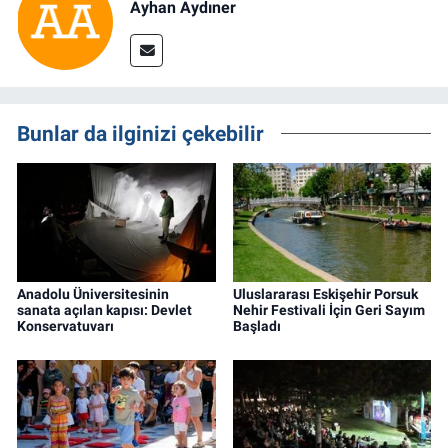
Ayhan Aydıner
Bunlar da ilginizi çekebilir
Anadolu Üniversitesinin
Uluslararası Eskişehir Porsuk
sanata açılan kapısı: Devlet
Nehir Festivali İçin Geri Sayım
Konservatuvarı
Başladı