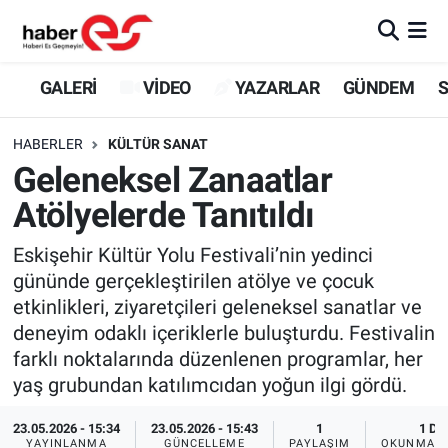
GALERİ
Eskişehir Nöbetçi Eczaneler
GALERİ
VİDEO
YAZARLAR
GÜNDEM
S
VİDEO
Eskişehir Hava Durumu
HABERLER
KÜLTÜR SANAT
Geleneksel Zanaatlar
YAZARLAR
Eskişehir Trafik Yoğunluk Haritası
Atölyelerde Tanıtıldı
GÜNDEM
Süper Lig Puan Durumu ve Fikstür
Eskişehir Kültür Yolu Festivali’nin yedinci
gününde gerçekleştirilen atölye ve çocuk
SİYASET
Tüm Manşetler
etkinlikleri, ziyaretçileri geleneksel sanatlar ve
deneyim odaklı içeriklerle buluşturdu. Festivalin
TEKNOLOJİ
Son Dakika Haberleri
farklı noktalarında düzenlenen programlar, her
EKONOMİ
Haber Arşivi
yaş grubundan katılımcıdan yoğun ilgi gördü.
23.05.2026 - 15:34
23.05.2026 - 15:43
1
1 DK
SPOR
YAYINLANMA
GÜNCELLEME
PAYLAŞIM
OKUNMA S