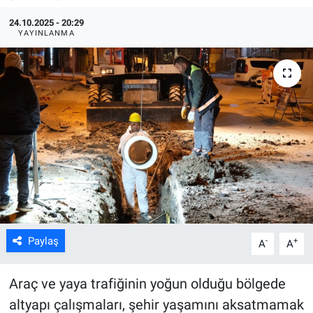
24.10.2025 - 20:29
ASAYİŞ
YAYINLANMA
Paylaş
-
+
A
A
Araç ve yaya trafiğinin yoğun olduğu bölgede
altyapı çalışmaları, şehir yaşamını aksatmamak