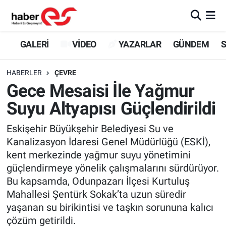
GALERİ
Eskişehir Nöbetçi Eczaneler
GALERİ
VİDEO
YAZARLAR
GÜNDEM
S
VİDEO
Eskişehir Hava Durumu
HABERLER
ÇEVRE
Gece Mesaisi İle Yağmur
YAZARLAR
Eskişehir Trafik Yoğunluk Haritası
Suyu Altyapısı Güçlendirildi
GÜNDEM
Süper Lig Puan Durumu ve Fikstür
Eskişehir Büyükşehir Belediyesi Su ve
Kanalizasyon İdaresi Genel Müdürlüğü (ESKİ),
SİYASET
Tüm Manşetler
kent merkezinde yağmur suyu yönetimini
güçlendirmeye yönelik çalışmalarını sürdürüyor.
TEKNOLOJİ
Son Dakika Haberleri
Bu kapsamda, Odunpazarı İlçesi Kurtuluş
EKONOMİ
Haber Arşivi
Mahallesi Şentürk Sokak’ta uzun süredir
yaşanan su birikintisi ve taşkın sorununa kalıcı
SPOR
çözüm getirildi.