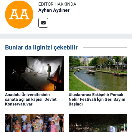
EDITÖR HAKKINDA
Ayhan Aydıner
Bunlar da ilginizi çekebilir
Anadolu Üniversitesinin
Uluslararası Eskişehir Porsuk
sanata açılan kapısı: Devlet
Nehir Festivali İçin Geri Sayım
Konservatuvarı
Başladı