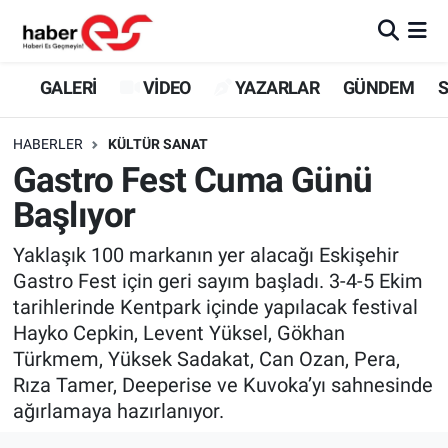
GALERİ
Eskişehir Nöbetçi Eczaneler
GALERİ
VİDEO
YAZARLAR
GÜNDEM
S
VİDEO
Eskişehir Hava Durumu
HABERLER
KÜLTÜR SANAT
Gastro Fest Cuma Günü
YAZARLAR
Eskişehir Trafik Yoğunluk Haritası
Başlıyor
GÜNDEM
Süper Lig Puan Durumu ve Fikstür
Yaklaşık 100 markanın yer alacağı Eskişehir
Gastro Fest için geri sayım başladı. 3-4-5 Ekim
SİYASET
Tüm Manşetler
tarihlerinde Kentpark içinde yapılacak festival
Hayko Cepkin, Levent Yüksel, Gökhan
TEKNOLOJİ
Son Dakika Haberleri
Türkmem, Yüksek Sadakat, Can Ozan, Pera,
EKONOMİ
Haber Arşivi
Rıza Tamer, Deeperise ve Kuvoka’yı sahnesinde
ağırlamaya hazırlanıyor.
SPOR