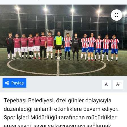
ASAYİŞ
Paylaş
-
+
A
A
Tepebaşı Belediyesi, özel günler dolayısıyla
düzenlediği anlamlı etkinliklere devam ediyor.
Spor İşleri Müdürlüğü tarafından müdürlükler
arası sevgi, saygı ve kaynaşmayı sağlamak