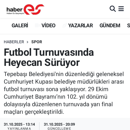
GALERİ
Eskişehir Nöbetçi Eczaneler
GALERİ
VİDEO
YAZARLAR
GÜNDEM
S
VİDEO
Eskişehir Hava Durumu
HABERLER
SPOR
Futbol Turnuvasında
YAZARLAR
Eskişehir Trafik Yoğunluk Haritası
Heyecan Sürüyor
GÜNDEM
Süper Lig Puan Durumu ve Fikstür
Tepebaşı Belediyesi'nin düzenlediği geleneksel
Cumhuriyet Kupası belediye müdürlükleri arası
SİYASET
Tüm Manşetler
futbol turnuvası sona yaklaşıyor. 29 Ekim
Cumhuriyet Bayramı’nın 102. yıl dönümü
TEKNOLOJİ
Son Dakika Haberleri
dolayısıyla düzenlenen turnuvada yarı final
EKONOMİ
Haber Arşivi
maçları gerçekleştirildi.
31.10.2025 - 13:14
31.10.2025 - 20:09
SPOR
YAYINLANMA
GÜNCELLEME