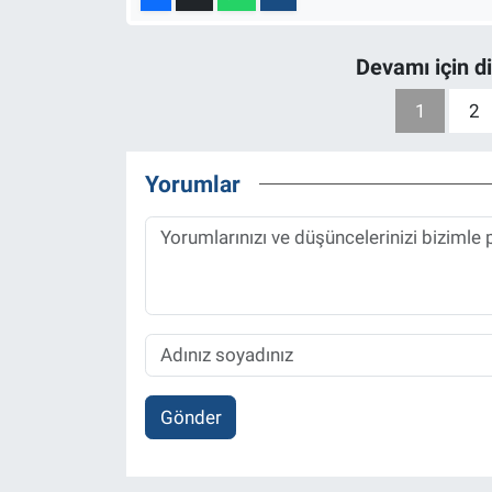
Devamı için d
1
2
Yorumlar
Gönder