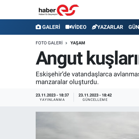
GALERİ
Eskişehir Nöbetçi Eczaneler
GALERİ
VİDEO
YAZARLAR
GÜ
VİDEO
Eskişehir Hava Durumu
FOTO GALERI
YAŞAM
Angut kuşları
YAZARLAR
Eskişehir Trafik Yoğunluk Haritası
GÜNDEM
Süper Lig Puan Durumu ve Fikstür
Eskişehir’de vatandaşlarca avlanmas
manzaralar oluşturdu.
SİYASET
Tüm Manşetler
23.11.2023 - 18:37
23.11.2023 - 18:42
YAYINLANMA
GÜNCELLEME
TEKNOLOJİ
Son Dakika Haberleri
EKONOMİ
Haber Arşivi
SPOR