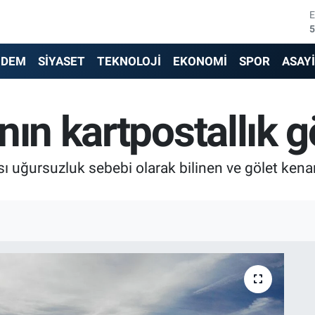
5
6
NDEM
SİYASET
TEKNOLOJİ
EKONOMİ
SPOR
ASAY
6
nın kartpostallık g
1
6
ı uğursuzluk sebebi olarak bilinen ve gölet kena
4