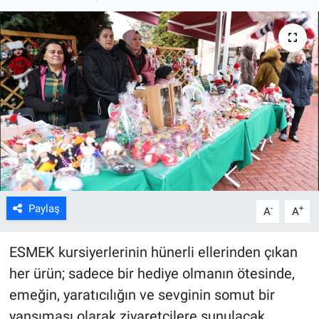
ASAYİŞ
Paylaş
-
+
A
A
ESMEK kursiyerlerinin hünerli ellerinden çıkan
her ürün; sadece bir hediye olmanın ötesinde,
emeğin, yaratıcılığın ve sevginin somut bir
yansıması olarak ziyaretçilere sunulacak.