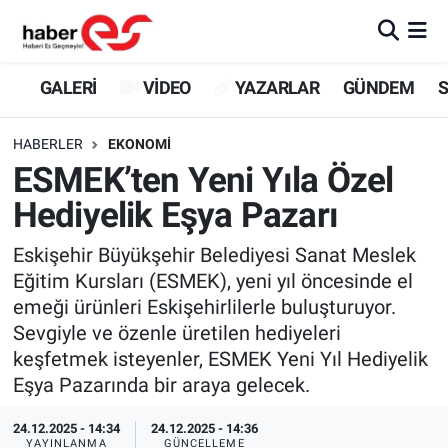
GALERİ
Eskişehir Nöbetçi Eczaneler
GALERİ
VİDEO
YAZARLAR
GÜNDEM
S
VİDEO
Eskişehir Hava Durumu
HABERLER
EKONOMİ
ESMEK’ten Yeni Yıla Özel
YAZARLAR
Eskişehir Trafik Yoğunluk Haritası
Hediyelik Eşya Pazarı
GÜNDEM
Süper Lig Puan Durumu ve Fikstür
Eskişehir Büyükşehir Belediyesi Sanat Meslek
Eğitim Kursları (ESMEK), yeni yıl öncesinde el
SİYASET
Tüm Manşetler
emeği ürünleri Eskişehirlilerle buluşturuyor.
Sevgiyle ve özenle üretilen hediyeleri
TEKNOLOJİ
Son Dakika Haberleri
keşfetmek isteyenler, ESMEK Yeni Yıl Hediyelik
EKONOMİ
Haber Arşivi
Eşya Pazarında bir araya gelecek.
24.12.2025 - 14:34
24.12.2025 - 14:36
SPOR
YAYINLANMA
GÜNCELLEME